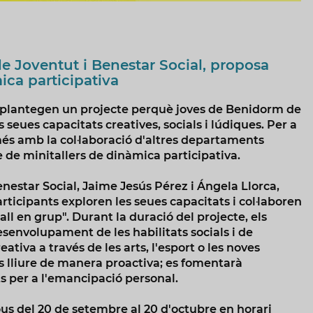
de Joventut i Benestar Social, proposa
ica participativa
l plantegen un projecte perquè joves de Benidorm de
seues capacitats creatives, socials i lúdiques. Per a
més amb la col·laboració d'altres departaments
de minitallers de dinàmica participativa.
enestar Social, Jaime Jesús Pérez i Ángela Llorca,
rticipants exploren les seues capacitats i col·laboren
all en grup". Durant la duració del projecte, els
esenvolupament de les habilitats socials i de
tiva a través de les arts, l'esport o les noves
ps lliure de manera proactiva; es fomentarà
ts per a l'emancipació personal.
ous del 20 de setembre al 20 d'octubre en horari