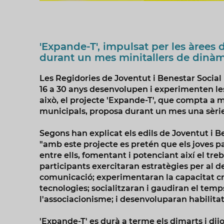
'Expande-T', impulsat per les àrees 
durant un mes minitallers de dinàm
Les Regidories de Joventut i Benestar Socia
16 a 30 anys desenvolupen i experimenten les 
això, el projecte 'Expande-T', que compta a 
municipals, proposa durant un mes una sèrie 
Segons han explicat els edils de Joventut i B
"amb este projecte es pretén que els joves pa
entre ells, fomentant i potenciant així el treb
participants exercitaran estratègies per al d
comunicació; experimentaran la capacitat crea
tecnologies; socialitzaran i gaudiran el tem
l'associacionisme; i desenvoluparan habilita
'Expande-T' es durà a terme els dimarts i dij