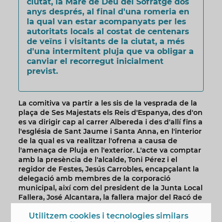
ciutat, la Mare de Déu del Sofratge dos
anys després, al final d'una romeria en
la qual van estar acompanyats per les
autoritats locals al costat de centenars
de veïns i visitants de la ciutat, a més
d'una intermitent pluja que va obligar a
canviar el recorregut inicialment
previst.
La comitiva va partir a les sis de la vesprada de la
plaça de Ses Majestats els Reis d'Espanya, des d'on
es va dirigir cap al carrer Albereda i des d'allí fins a
l'església de Sant Jaume i Santa Anna, en l'interior
de la qual es va realitzar l'ofrena a causa de
l'amenaça de Pluja en l'exterior. L'acte va comptar
amb la presència de l'alcalde, Toni Pérez i el
regidor de Festes, Jesús Carrobles, encapçalant la
delegació amb membres de la corporació
municipal, així com del president de la Junta Local
Fallera, José Alcantara, la fallera major del Racó de
l'Oix, Verónica Perulero, i les falleres major i infantil
Utilitzem cookies i tecnologies similars
de la Falla Benidorm Centre,