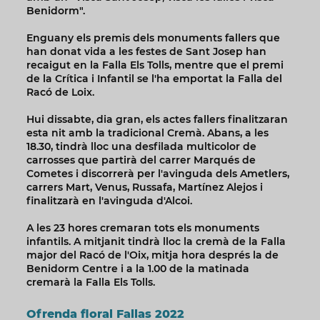
Benidorm".
Enguany els premis dels monuments fallers que
han donat vida a les festes de Sant Josep han
recaigut en la Falla Els Tolls, mentre que el premi
de la Crítica i Infantil se l'ha emportat la Falla del
Racó de Loix.
Hui dissabte, dia gran, els actes fallers finalitzaran
esta nit amb la tradicional Cremà. Abans, a les
18.30, tindrà lloc una desfilada multicolor de
carrosses que partirà del carrer Marqués de
Cometes i discorrerà per l'avinguda dels Ametlers,
carrers Mart, Venus, Russafa, Martínez Alejos i
finalitzarà en l'avinguda d'Alcoi.
A les 23 hores cremaran tots els monuments
infantils. A mitjanit tindrà lloc la cremà de la Falla
major del Racó de l'Oix, mitja hora després la de
Benidorm Centre i a la 1.00 de la matinada
cremarà la Falla Els Tolls.
Ofrenda floral Fallas 2022