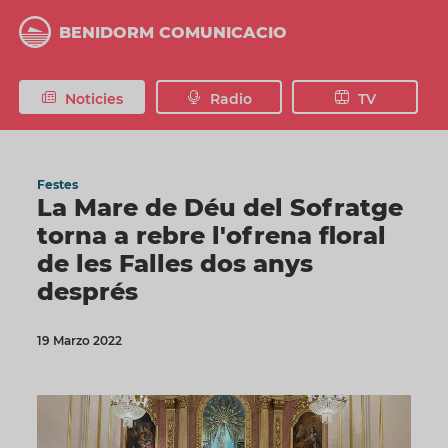
Vés
al
BENIDORM COMUNICACIO
contingut
Noticies
Radio
TV
Festes
La Mare de Déu del Sofratge
torna a rebre l'ofrena floral
de les Falles dos anys
després
19 Marzo 2022