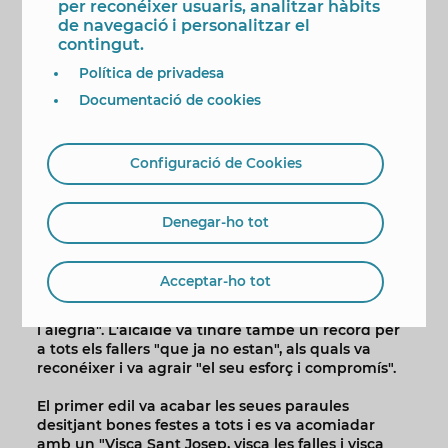
per reconéixer usuaris, analitzar hàbits
Sonia Ferré i Valeria del Sofratge Sánchez.
de navegació i personalitzar el
També van ofrenar les reines major i infantil de les
contingut.
Festes Majors Patronals de
2022, Aila Merenciano i Chloe D'Hebboudt,
Política de privadesa
acompanyades de les seues corts d'honor, així
Documentació de cookies
com dels presidents de la Comissió de Festes
Majors Patronals, José Vicente Fuster, i
representants de l'Associació de Penyes 'Verge del
Sofratge'.
Configuració de Cookies
Al final de l'ofrena, l'alcaldeToni Pérez va dirigir
unes paraules als assistents, agraint de manera
Denegar-ho tot
especial "l'enorme treball i l'esforç" que realitzen
les comissions al llarg de tot l'any per
a mantindre vives les festes de Sant Josep a
Acceptar-ho tot
Benidorm. "Unes festes –va dir–, obertes a tots, que
cada any renoven amb el foc un nou cicle d'il·lusió
i alegria". L'alcalde va tindre també un record per
a tots els fallers "que ja no estan", als quals va
reconéixer i va agrair "el seu esforç i compromís".
El primer edil va acabar les seues paraules
desitjant bones festes a tots i es va acomiadar
amb un "Visca Sant Josep, visca les falles i visca