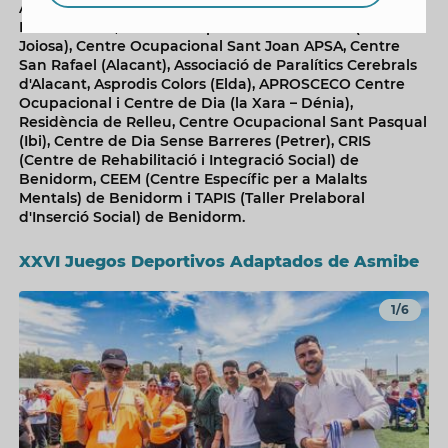
AFEM (Associació de Familiars i Malalts Mentals) de la
Marina Baixa, Centre Ocupacional Les Talaies (la Vila
Joiosa), Centre Ocupacional Sant Joan APSA, Centre
San Rafael (Alacant), Associació de Paralítics Cerebrals
d'Alacant, Asprodis Colors (Elda), APROSCECO Centre
Ocupacional i Centre de Dia (la Xara – Dénia),
Residència de Relleu, Centre Ocupacional Sant Pasqual
(Ibi), Centre de Dia Sense Barreres (Petrer), CRIS
(Centre de Rehabilitació i Integració Social) de
Benidorm, CEEM (Centre Específic per a Malalts
Mentals) de Benidorm i TAPIS (Taller Prelaboral
d'Inserció Social) de Benidorm.
XXVI Juegos Deportivos Adaptados de Asmibe
1/6