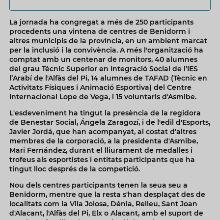
La jornada ha congregat a més de 250 participants
procedents una vintena de centres de Benidorm i
altres municipis de la província, en un ambient marcat
per la inclusió i la convivència. A més l'organització ha
comptat amb un centenar de monitors, 40 alumnes
del grau Tècnic Superior en Integració Social de l’IES
l’Arabí de l'Alfàs del Pi, 14 alumnes de TAFAD (Tècnic en
Activitats Físiques i Animació Esportiva) del Centre
Internacional Lope de Vega, i 15 voluntaris d'Asmibe.
L'esdeveniment ha tingut la presència de la regidora
de Benestar Social, Ángela Zaragozí, i de l'edil d'Esports,
Javier Jordá, que han acompanyat, al costat d'altres
membres de la corporació, a la presidenta d'Asmibe,
Mari Fernández, durant el lliurament de medalles i
trofeus als esportistes i entitats participants que ha
tingut lloc després de la competició.
Nou dels centres participants tenen la seua seu a
Benidorm, mentre que la resta s'han desplaçat des de
localitats com la Vila Joiosa, Dénia, Relleu, Sant Joan
d'Alacant, l'Alfàs del Pi, Elx o Alacant, amb el suport de