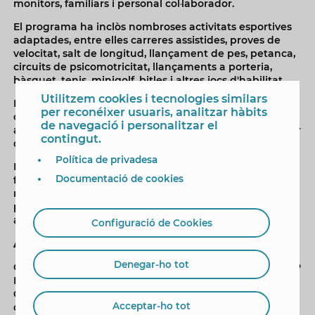
monitors, familiars i personal col·laborador.
El programa ha inclòs nombroses activitats esportives
adaptades, entre elles carreres assistides, proves de
velocitat, salt de longitud, llançament de pes, petanca,
circuits de psicomotricitat, llançaments a porteria,
bàsquet, tenis, minigolf, bitles i altres jocs d'habilitat.
Utilitzem cookies i tecnologies similars
L'organització i coordinació de les proves ha sigut a
per reconéixer usuaris, analitzar hàbits
càrrec de l'alumnat del cicle TAFAD que ha col·laborat
de navegació i personalitzar el
activament en el desenvolupament de la jornada, labor
contingut.
que ha sigut reconeguda amb un trofeu.
Política de privadesa
Després del lliurament de premis, la celebració ha
Documentació de cookies
finalitzat amb un menjar de germanor en la pista
multiesport coberta de la instal·lació, en la qual han
participat prop de 500 persones entre esportistes,
acompanyants i voluntariat.
Configuració de Cookies
Associacions i centres participants
Denegar-ho tot
Centre d'Educació Especial Secanet (la Vila Joiosa), CEIP
Puig Campana, CEIP Miguel Hernández, Aula Avant del
CEIP Ausiàs March, Aula Avant IES Mediterrània, Centre
Acceptar-ho tot
de Dia Garrofers (Elx), Centre Ocupacional Doble Amor,