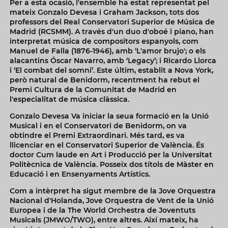
Per a esta ocasió, l'ensemble ha estat representat pel
mateix Gonzalo Devesa i Graham Jackson, tots dos
professors del Real Conservatori Superior de Música de
Madrid (RCSMM). A través d'un duo d'oboé i piano, han
interpretat música de compositors espanyols, com
Manuel de Falla (1876-1946), amb ‘L'amor brujo'; o els
alacantins Óscar Navarro, amb ‘Legacy’; i Ricardo Llorca
i ‘El combat del somni’. Este últim, establit a Nova York,
però natural de Benidorm, recentment ha rebut el
Premi Cultura de la Comunitat de Madrid en
l'especialitat de música clàssica.
Gonzalo Devesa Va iniciar la seua formació en la Unió
Musical i en el Conservatori de Benidorm, on va
obtindre el Premi Extraordinari. Més tard, es va
llicenciar en el Conservatori Superior de València. És
doctor Cum laude en Art i Producció per la Universitat
Politècnica de València. Posseïx dos títols de Màster en
Educació i en Ensenyaments Artístics.
Com a intèrpret ha sigut membre de la Jove Orquestra
Nacional d'Holanda, Jove Orquestra de Vent de la Unió
Europea i de la The World Orchestra de Joventuts
Musicals (JMWO/TWO), entre altres. Així mateix, ha