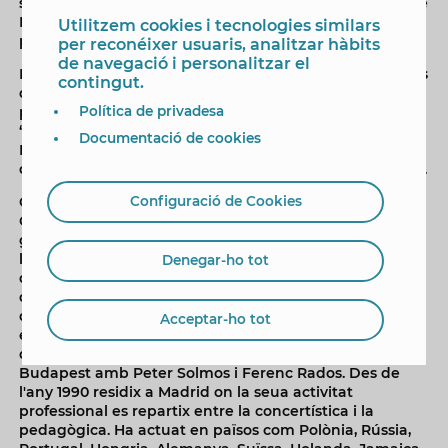
sigut integrant de la Shen Yun Symphony Orchestra de
Nova York, orquestra amb la qual va realitzar una gira
Utilitzem cookies i tecnologies similars
pels Estats Units.
per reconéixer usuaris, analitzar hàbits
de navegació i personalitzar el
Dins de la investigació artística dirigix números Treballs
contingut.
de Final de Grau i Tesis Doctorals. Entre les seues
publicacions destaca la seua reconstrucció de l'òpera
Política de privadesa
‘Una cosa rara’ de Vicente Martín i Soler, per l'editorial
Documentació de cookies
Dos Concordes. A més, forma part del comité editorial
de l'Anuario de Filosofía de la Música (Oviedo, Espanya).
Graham Jackson, per part seua, va estudiar en The
Configuració de Cookies
Guildhall School of Music and Drama on va ser
guardonat amb diversos premis per la interpretació de
les obres de Beethoven, Mozart i John Ireland. Després
Denegar-ho tot
de la seua graduació va continuar estudiant durant
dos anys sota la direcció de Joan Havill, obtenint el Títol
del Concert Recital Diploma. Va ampliar els seus
Acceptar-ho tot
estudis gràcies a diverses beques per a continuar
durant tres anys en l'Acadèmia Liszt Ferenc de
Budapest amb Peter Solmos i Ferenc Rados. Des de
l'any 1990 residix a Madrid on la seua activitat
professional es repartix entre la concertística i la
pedagògica. Ha actuat en països com Polònia, Rússia,