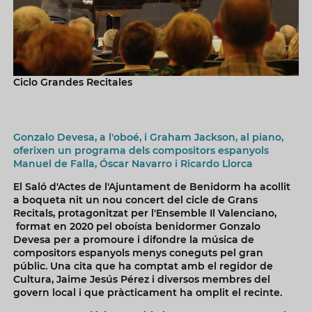
Ciclo Grandes Recitales
Gonzalo Devesa, a l'oboé, i Graham Jackson, al piano,
oferixen un programa dels compositors espanyols
Manuel de Falla, Óscar Navarro i Ricardo Llorca
El Saló d'Actes de l'Ajuntament de Benidorm ha acollit
a boqueta nit un nou concert del cicle de Grans
Recitals, protagonitzat per l'Ensemble Il Valenciano,
format en 2020 pel oboísta benidormer Gonzalo
Devesa per a promoure i difondre la música de
compositors espanyols menys coneguts pel gran
públic. Una cita que ha comptat amb el regidor de
Cultura, Jaime Jesús Pérez i diversos membres del
govern local i que pràcticament ha omplit el recinte.