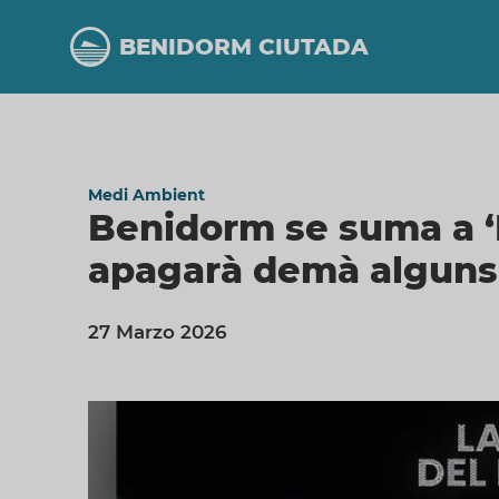
Vés
al
BENIDORM CIUTADA
contingut
Medi Ambient
Benidorm se suma a ‘L
apagarà demà alguns
27 Marzo 2026