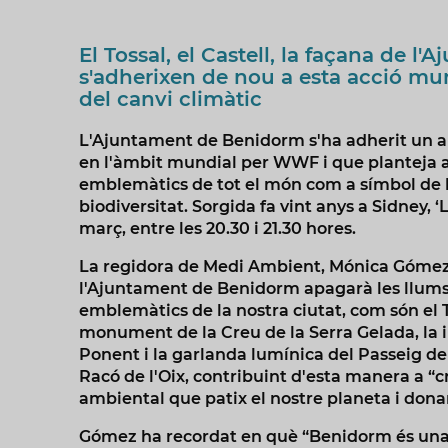
El Tossal, el Castell, la façana de l'
s'adherixen de nou a esta acció mun
del canvi climàtic
L'Ajuntament de Benidorm s'ha adherit un any
en l'àmbit mundial per WWF i que planteja 
emblemàtics de tot el món com a símbol de llu
biodiversitat. Sorgida fa vint anys a Sidney, 
març, entre les 20.30 i 21.30 hores.
La regidora de Medi Ambient, Mónica Gómez,
l'Ajuntament de Benidorm apagarà les llums
emblemàtics de la nostra ciutat, com són el To
monument de la Creu de la Serra Gelada, la 
Ponent i la garlanda lumínica del Passeig de 
Racó de l'Oix, contribuint d'esta manera a “cr
ambiental que patix el nostre planeta i donar-
Gómez ha recordat en què “Benidorm és una ci