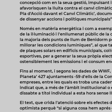
concepció com en la seua gestió, impulsan
afavorisquen la lluita contra el canvi climàti
Pla d'Acció davant el Canvi Climàtic’, documen
de dissenyar accions i polítiques municipals”
Només en matèria energètica i com a exemple,
de la il·luminació i l'enllumenat públic de la
la majoria dels punts de llum de Benidorm pe
millorar les condicions lumíniques”, al que t
de plaques solars en edificis municipals, col·l
esportives, per a generar la seua pròpia ele
ostensiblement les emissions i el consum ene
Fins al moment, i segons les dades de WWF, 
Planeta’ 427 ajuntaments -59 d'ells de la Co
empreses, entre les quals es troba una caden
indicat que, a més de l'àmbit institucional 
dissabte a títol individual a esta hora sense 
El text, que crida l'atenció sobre els efectes
optimista perquè “si alguna cosa hem aprés