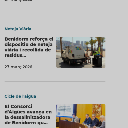
Neteja Viària
Benidorm reforça el
dispositiu de neteja
viària i recollida de
residus…
27 març 2026
Cicle de l'aigua
El Consorci
d'Aigües avança en
la dessalinitzadora
de Benidorm qu…