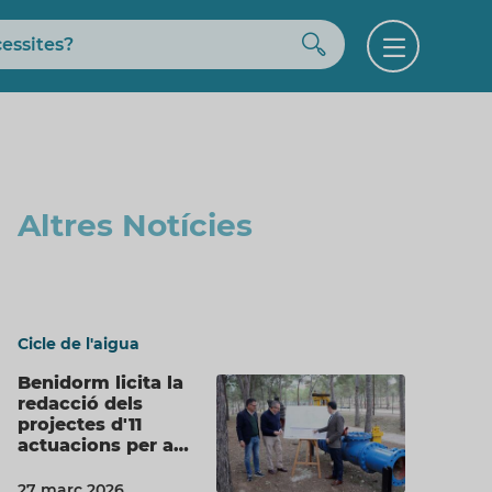
Buscar
Open
menu
Altres Notícies
Cicle de l'aigua
Benidorm licita la
redacció dels
projectes d'11
actuacions per a…
27 març 2026