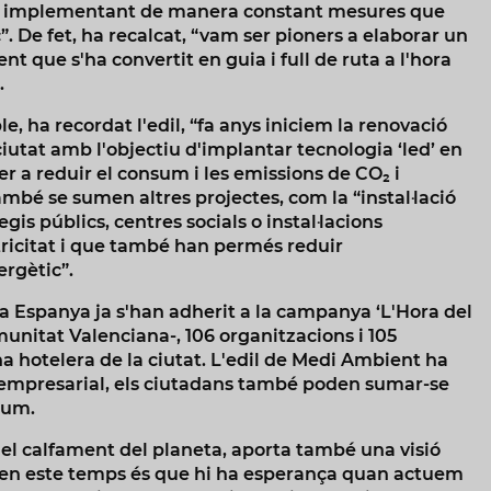
t i implementant de manera constant mesures que
c”. De fet, ha recalcat, “vam ser pioners a elaborar un
t que s'ha convertit en guia i full de ruta a l'hora
.
 ha recordat l'edil, “fa anys iniciem la renovació
 ciutat amb l'objectiu d'implantar tecnologia ‘led’ en
r a reduir el consum i les emissions de CO₂ i
ambé se sumen altres projectes, com la “instal·lació
egis públics, centres socials o instal·lacions
ctricitat i que també han permés reduir
rgètic”.
a Espanya ja s'han adherit a la campanya ‘L'Hora del
munitat Valenciana-, 106 organitzacions i 105
a hotelera de la ciutat. L'edil de Medi Ambient ha
o empresarial, els ciutadans també poden sumar-se
llum.
 del calfament del planeta, aporta també una visió
 en este temps és que hi ha esperança quan actuem