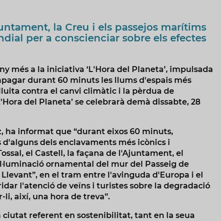
Ajuntament, la Creu i els passejos marítims
dial per a conscienciar sobre els efectes
 més a la iniciativa ‘L'Hora del Planeta’, impulsada
apagar durant 60 minuts les llums d'espais més
ita contra el canvi climàtic i la pèrdua de
‘L'Hora del Planeta’ se celebrarà demà dissabte, 28
 ha informat que “durant eixos 60 minuts,
 d'alguns dels enclavaments més icònics i
ssal, el Castell, la façana de l'Ajuntament, el
il·luminació ornamental del mur del Passeig de
Llevant”, en el tram entre l'avinguda d'Europa i el
idar l'atenció de veïns i turistes sobre la degradació
li, així, una hora de treva”.
utat referent en sostenibilitat, tant en la seua