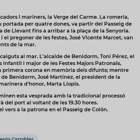
cadors i mariners, la Verge del Carme. La romeria,
 portada per quatre dones, va partir del Passeig de
 de Llevant fins a arribar a la plaça de la Senyoria.
l i el pregoner de les festes, José Vicente Marcet, van
ents de la mar.
caiguts al mar. L'alcalde de Benidorm, Toni Pérez, el
s infantil i major de les Festes Majors Patronals,
la primera corona en memòria dels difunts; mentre
 de Benidorm, José Martínez, el president de la
 marinera d'honor, Marta Llopis.
lminen esta vesprada amb la tradicional processó
del port al voltant de les 19.30 hores.
l vers a la patrona en el Passeig de Colón.
esús Carrobles