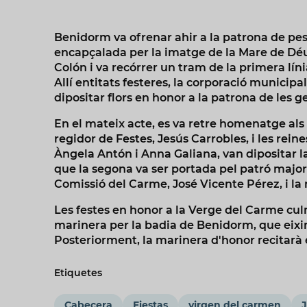
Benidorm va ofrenar ahir a la patrona de pes
encapçalada per la imatge de la Mare de Déu
Colón i va recórrer un tram de la primera línia
Allí entitats festeres, la corporació municipa
dipositar flors en honor a la patrona de les g
En el mateix acte, es va retre homenatge als 
regidor de Festes, Jesús Carrobles, i les reine
Àngela Antón i Anna Galiana, van dipositar 
que la segona va ser portada pel patró major
Comissió del Carme, José Vicente Pérez, i la
Les festes en honor a la Verge del Carme cu
marinera per la badia de Benidorm, que eixirà 
Posteriorment, la marinera d'honor recitarà e
Etiquetes
Cabecera
Fiestas
virgen del carmen
J