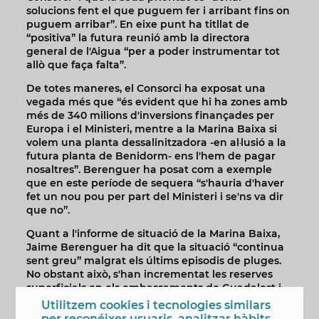
solucions fent el que puguem fer i arribant fins on
puguem arribar”. En eixe punt ha titllat de
“positiva” la futura reunió amb la directora
general de l'Aigua “per a poder instrumentar tot
allò que faça falta”.
De totes maneres, el Consorci ha exposat una
vegada més que “és evident que hi ha zones amb
més de 340 milions d'inversions finançades per
Europa i el Ministeri, mentre a la Marina Baixa si
volem una planta dessalinitzadora -en al·lusió a la
futura planta de Benidorm- ens l'hem de pagar
nosaltres”. Berenguer ha posat com a exemple
que en este període de sequera “s'hauria d'haver
fet un nou pou per part del Ministeri i se'ns va dir
que no”.
Quant a l'informe de situació de la Marina Baixa,
Jaime Berenguer ha dit que la situació “continua
sent greu” malgrat els últims episodis de pluges.
No obstant això, s'han incrementat les reserves
superficials en els embassaments de Guadalest i
Amadòrio i s'han recuperat aqüífers com el de les
Utilitzem cookies i tecnologies similars
Fonts de l'Algar, la Font de l’Arc i els de Beniardà i
per reconéixer usuaris, analitzar hàbits