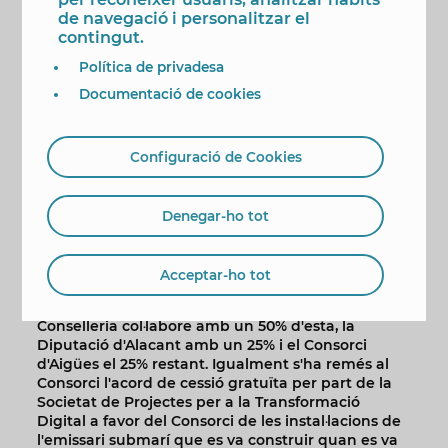
Polop. Quant a les aportacions externes, si no es
de navegació i personalitzar el
produïxen pluges esta primavera-estiu “caldrà
contingut.
sol·licitar altres tres hectòmetres cúbics més”.
Política de privadesa
Un altre dels assumptes abordats en la sessió de
Documentació de cookies
hui ha sigut l'estat de tramitació de la nova planta
dessalinitzadora. El Consorci confia que enguany
s'inicie la licitació del projecte de la mateixa per
Configuració de Cookies
valor d'uns 500.000 euros, per a això “està ja a
punt d'aprovar-se l'informe jurídic i econòmic, que
són necessaris” ha informat Berenguer.
Denegar-ho tot
També s'ha informat que hi ha un conveni a punt
de signar-se amb l'Ajuntament que comporta la
cessió gratuïta de terrenys al Consorci i un altre
Acceptar-ho tot
acord de cooperació per al finançament i
construcció de la planta amb la finalitat que la
Conselleria col·labore amb un 50% d'esta, la
Diputació d'Alacant amb un 25% i el Consorci
d'Aigües el 25% restant. Igualment s'ha remés al
Consorci l'acord de cessió gratuïta per part de la
Societat de Projectes per a la Transformació
Digital a favor del Consorci de les instal·lacions de
l'emissari submarí que es va construir quan es va