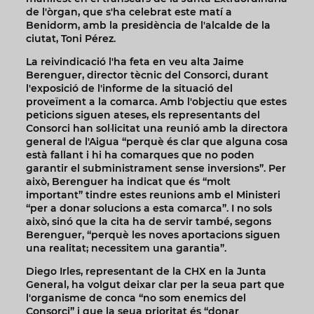
de l'òrgan, que s'ha celebrat este matí a
Benidorm, amb la presidència de l'alcalde de la
ciutat, Toni Pérez.
La reivindicació l'ha feta en veu alta Jaime
Berenguer, director tècnic del Consorci, durant
l'exposició de l'informe de la situació del
proveïment a la comarca. Amb l'objectiu que estes
peticions siguen ateses, els representants del
Consorci han sol·licitat una reunió amb la directora
general de l'Aigua “perquè és clar que alguna cosa
està fallant i hi ha comarques que no poden
garantir el subministrament sense inversions”. Per
això, Berenguer ha indicat que és “molt
important” tindre estes reunions amb el Ministeri
“per a donar solucions a esta comarca”. I no sols
això, sinó que la cita ha de servir també, segons
Berenguer, “perquè les noves aportacions siguen
una realitat; necessitem una garantia”.
Diego Irles, representant de la CHX en la Junta
General, ha volgut deixar clar per la seua part que
l'organisme de conca “no som enemics del
Consorci” i que la seua prioritat és “donar