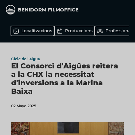
Vés
al
BENIDORM FILMOFFICE
contingut
Localitzacions
Produccions
Professionals
Cicle de l'aigua
El Consorci d'Aigües reitera
a la CHX la necessitat
d'inversions a la Marina
Baixa
02 Mayo 2025