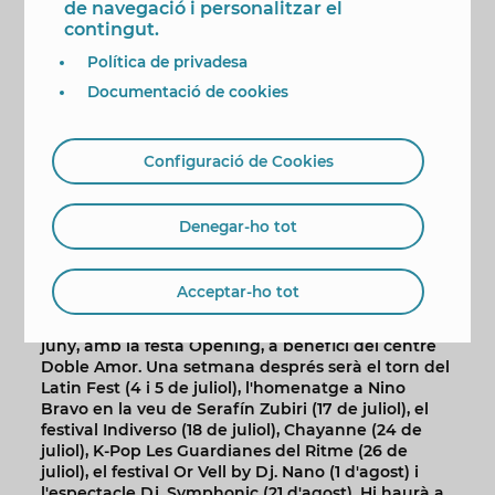
de navegació i personalitzar el
juny al 6 de setembre.
contingut.
L'alcalde va assenyalar que este projecte confirma
Política de privadesa
“la versatilitat dels nostres espais esportius”, en
este cas propiciant que “milers de persones
Documentació de cookies
gaudisquen este estiu” de “l'oci, la diversió i la
música” amb “una programació que ja de per si és
un atractiu” i que s'afig a un recinte “del qual ja
Configuració de Cookies
tenim un acompte, però que cal viure”.
Després de la presentació va ser el moment de la
Denegar-ho tot
música, amb l'actuació en directe de la banda The
Walls i una sessió de dj. Dani de l'Embolic.
Programació ja confirmada
Acceptar-ho tot
La programació de SkyFest arrancarà el 28 de
juny, amb la festa Opening, a benefici del centre
Doble Amor. Una setmana després serà el torn del
Latin Fest (4 i 5 de juliol), l'homenatge a Nino
Bravo en la veu de Serafín Zubiri (17 de juliol), el
festival Indiverso (18 de juliol), Chayanne (24 de
juliol), K-Pop Les Guardianes del Ritme (26 de
juliol), el festival Or Vell by Dj. Nano (1 d'agost) i
l'espectacle Dj. Symphonic (21 d'agost). Hi haurà a