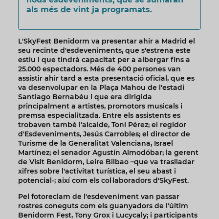
als més de vint ja programats.
L'SkyFest Benidorm va presentar ahir a Madrid el
seu recinte d'esdeveniments, que s'estrena este
estiu i que tindrà capacitat per a albergar fins a
25.000 espectadors. Més de 400 persones van
assistir ahir tard a esta presentació oficial, que es
va desenvolupar en la Plaça Mahou de l'estadi
Santiago Bernabéu i que era dirigida
principalment a artistes, promotors musicals i
premsa especialitzada. Entre els assistents es
trobaven també l'alcalde, Toni Pérez; el regidor
d'Esdeveniments, Jesús Carrobles; el director de
Turisme de la Generalitat Valenciana, Israel
Martínez; el senador Agustín Almodóbar; la gerent
de Visit Benidorm, Leire Bilbao –que va traslladar
xifres sobre l'activitat turística, el seu abast i
potencial-; així com els col·laboradors d'SkyFest.
Pel fotoreclam de l'esdeveniment van passar
rostres coneguts com els guanyadors de l'últim
Benidorm Fest, Tony Grox i Lucycaly; i participants