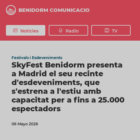
Vés
al
BENIDORM COMUNICACIO
contingut
Noticies
Radio
TV
Festivals i Esdeveniments
SkyFest Benidorm presenta
a Madrid el seu recinte
d'esdeveniments, que
s'estrena a l'estiu amb
capacitat per a fins a 25.000
espectadors
06 Mayo 2026