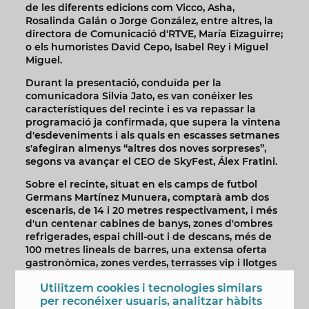
de les diferents edicions com Vicco, Asha,
Rosalinda Galán o Jorge González, entre altres, la
directora de Comunicació d'RTVE, María Eizaguirre;
o els humoristes David Cepo, Isabel Rey i Miguel
Miguel.
Durant la presentació, conduïda per la
comunicadora Silvia Jato, es van conéixer les
característiques del recinte i es va repassar la
programació ja confirmada, que supera la vintena
d'esdeveniments i als quals en escasses setmanes
s'afegiran almenys “altres dos noves sorpreses”,
segons va avançar el CEO de SkyFest, Álex Fratini.
Sobre el recinte, situat en els camps de futbol
Germans Martínez Munuera, comptarà amb dos
escenaris, de 14 i 20 metres respectivament, i més
d'un centenar cabines de banys, zones d'ombres
refrigerades, espai chill-out i de descans, més de
100 metres lineals de barres, una extensa oferta
gastronòmica, zones verdes, terrasses vip i llotges
supervip. L'aforament serà modulable segons el
Utilitzem cookies i tecnologies similars
tipus d'espectacle, des de 2.000 assistents fins a
per reconéixer usuaris, analitzar hàbits
25.000, i el recinte estarà instal·lat des del 28 de