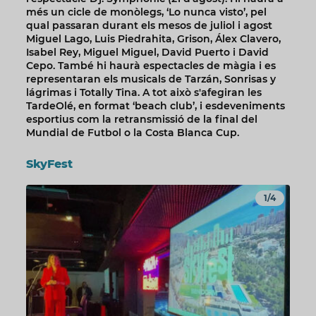
més un cicle de monòlegs, ‘Lo nunca visto’, pel
qual passaran durant els mesos de juliol i agost
Miguel Lago, Luis Piedrahita, Grison, Álex Clavero,
Isabel Rey, Miguel Miguel, David Puerto i David
Cepo. També hi haurà espectacles de màgia i es
representaran els musicals de Tarzán, Sonrisas y
lágrimas i Totally Tina. A tot això s'afegiran les
TardeOlé, en format ‘beach club’, i esdeveniments
esportius com la retransmissió de la final del
Mundial de Futbol o la Costa Blanca Cup.
SkyFest
1/4