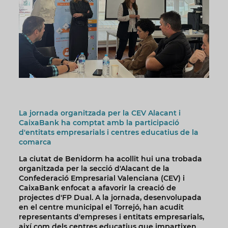
La jornada organitzada per la CEV Alacant i
CaixaBank ha comptat amb la participació
d'entitats empresarials i centres educatius de la
comarca
La ciutat de Benidorm ha acollit hui una trobada
organitzada per la secció d'Alacant de la
Confederació Empresarial Valenciana (CEV) i
CaixaBank enfocat a afavorir la creació de
projectes d'FP Dual. A la jornada, desenvolupada
en el centre municipal el Torrejó, han acudit
representants d'empreses i entitats empresarials,
així com dels centres educatius que impartixen