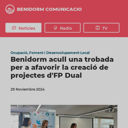
Vés
al
BENIDORM COMUNICACIO
contingut
Noticies
Radio
TV
Ocupació, Foment i Desenvolupament Local
Benidorm acull una trobada
per a afavorir la creació de
projectes d'FP Dual
29 Noviembre 2024