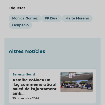
Etiquetes
Mónica Gómez
FP Dual
Maite Moreno
Ocupació
Altres Notícies
Benestar Social
Asmibe col·loca un
llaç commemoratiu al
balcó de l'Ajuntament
amb…
29 novembre 2024