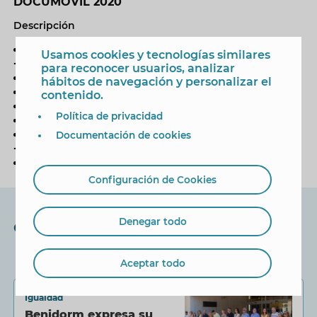
DOCUMÓVIL 2020
Descripción
La elección correcta
Usamos cookies y tecnologías similares
-
https://vimeo.com/349027576
para reconocer usuarios, analizar
Cuerpos -
https://vimeo.com/349024475
hábitos de navegación y personalizar el
Como debes ser -
https://vimeo.com/349008651
contenido.
Papá -
https://vimeo.com/349031592
Política de privacidad
Pandemia -
https://vimeo.com/349030651
La elección correcta
Documentación de cookies
-
https://vimeo.com/349027576
Cuerpos -
https://vimeo.com/349024475
Configuración de Cookies
Denegar todo
Otras noticias
Aceptar todo
Igualdad
Benidorm expresa su