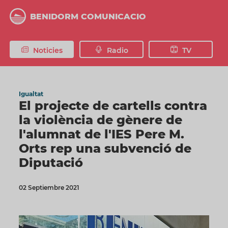
Vés
al
BENIDORM COMUNICACIO
contingut
Noticies
Radio
TV
Igualtat
El projecte de cartells contra
la violència de gènere de
l'alumnat de l'IES Pere M.
Orts rep una subvenció de
Diputació
02 Septiembre 2021