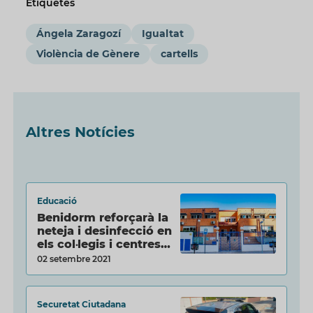
Etiquetes
Ángela Zaragozí
Igualtat
Violència de Gènere
cartells
Altres Notícies
Educació
Benidorm reforçarà la
neteja i desinfecció en
els col·legis i centres…
02 setembre 2021
Securetat Ciutadana