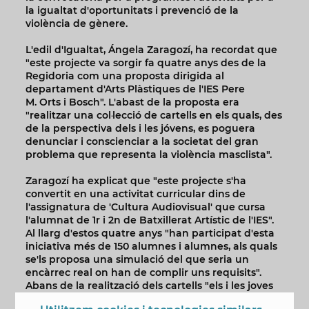
la igualtat d'oportunitats i prevenció de la
violència de gènere.
L'edil d'Igualtat, Ángela Zaragozí, ha recordat que
"este projecte va sorgir fa quatre anys des de la
Regidoria com una proposta dirigida al
departament d'Arts Plàstiques de l'IES Pere
M. Orts i Bosch". L'abast de la proposta era
"realitzar una col·lecció de cartells en els quals, des
de la perspectiva dels i les jóvens, es poguera
denunciar i conscienciar a la societat del gran
problema que representa la violència masclista".
Zaragozí ha explicat que "este projecte s'ha
convertit en una activitat curricular dins de
l'assignatura de 'Cultura Audiovisual' que cursa
l'alumnat de 1r i 2n de Batxillerat Artístic de l'IES".
Al llarg d'estos quatre anys "han participat d'esta
iniciativa més de 150 alumnes i alumnes, als quals
se'ls proposa una simulació del que seria un
encàrrec real on han de complir uns requisits".
Abans de la realització dels cartells "els i les joves
reben formació en gènere i igualtat per a tindre