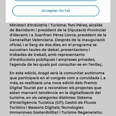
El congrés arrancarà el 7 de maig i, segons
arreplega el programa, reunirà en l'acte inaugural
Acceptar-ho tot
a Francisco Hortigüela, president d'Ametic; Rosario
Sánchez Grau, secretària d'Estat de Turisme del
Ministeri d'Indústria i Turisme; Toni Pérez, alcalde
de Benidorm i president de la Diputació Provincial
d'Alacant; i a Juanfran Pérez Llorca, president de la
Generalitat Valenciana. Després de la inauguració
oficial, i al llarg de dos dies, en el programa se
succeiran taules de debat, presentacions i
trobades de treball, amb representants
d'institucions públiques i empreses privades,
l'agenda de les quals pot consultar-se en l'enllaç.
En esta edició, Aragó serà la comunitat autònoma
que participarà en el congrés com a convidada i, a
més, es realitzarà una nova edició dels Premis
Digital Tourist per a reconéixer els projectes que
estan marcant tendència en la digitalització del
turisme, en sis categories distintes: Sistema
d'Intel·ligència Turística (SIT); Gestió de Fluxos
Turístics i Bessons Digitals; Tecnologies
Immersives; Sostenibilitat i Turisme Regeneratiu;