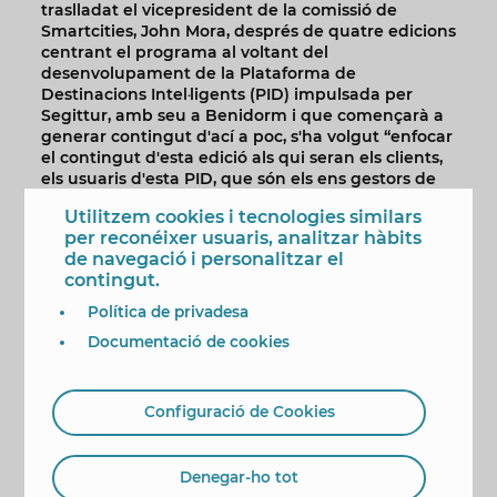
traslladat el vicepresident de la comissió de
Smartcities, John Mora, després de quatre edicions
centrant el programa al voltant del
desenvolupament de la Plataforma de
Destinacions Intel·ligents (PID) impulsada per
Segittur, amb seu a Benidorm i que començarà a
generar contingut d'ací a poc, s'ha volgut “enfocar
el contingut d'esta edició als qui seran els clients,
els usuaris d'esta PID, que són els ens gestors de
les destinacions”; vinculant-ho a l'escenari local, la
Utilitzem cookies i tecnologies similars
Fundació Visit Benidorm.
per reconéixer usuaris, analitzar hàbits
Així, el congrés pretén analitzar i oferir eines a
de navegació i personalitzar el
estos ‘DMO’ i, a més, inclourà en el seu programa
contingut.
altres dels assumptes de més actualitat dins del
Política de privadesa
panorama tecnològic i del turisme, com els
bessons digitals, la intel·ligència artificial
Documentació de cookies
generativa, la intel·ligència artificial agèntica, les
novetats relacionades amb l'aplicació de la
tecnologia en matèria d'accessibilitat o les noves
Configuració de Cookies
aliances de destins que estan sorgint al nostre
país, com la xarxa de destinacions urbanes.
Denegar-ho tot
Programa