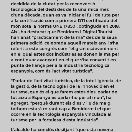
decidida de la ciutat per la reconversió
tecnològica del destí des de fa una mica més
d'una dècada, quan es va iniciar el full de ruta per
a la certificació com a primera DTI certificada del
món sota la norma UNE 178501, obtinguda en 2018.
Així, ha destacat que Benidorm i Digital Tourist
han anat “pràcticament de la mà” des de la seua
primera edició, celebrada aquell mateix any i s'ha
referit a este congrés com “el gran esdeveniment
en el qual estes dos indústries es donen la mà per
a continuar avançant en el que s'ha convertit en
punta de llança per a la indústria tecnològica
espanyola, com és l'activitat turística”.
“Parlar de l'activitat turística, de la intel·ligència, de
la gestió, de la tecnologia i de la innovació en el
turisme, que és el que farem estos dies, parlar de
tot això a Espanya és parlar-ho per al món”, ha
agregat, “perquè durant els dies 7 i 8 de maig,
tothom estarà mirant cap a Benidorm i el que
ocorre en la tecnologia espanyola vinculada al
turisme per la fortalesa d'esta indústria”.
L'alcalde ha conclòs desitjant “que esta novena