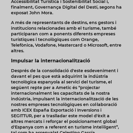
Accessibilitat Turística i Sostenibilitat Social i,
finalment, Governança Digital del Destí, segons ha
exposat John Mora.
A més de representants de destins, ens gestors i
institucions relacionades amb el turisme, també
participaran com a ponents diferents empreses
turístiques i tecnològiques com Orange,
Telefònica, Vodafone, Mastercard o Microsoft, entre
altres.
Impulsar la internacionalització
Després de la consolidació d'este esdeveniment i
davant el pes que està adquirint la indústria
tecnològica espanyola al servici del turisme, el
següent repte per a Ametic és “projectar
internacionalment les capacitats de la nostra
indústria, impulsant la internacionalització de les
nostres empreses tecnològiques en col·laboració
amb ICEX España Exportació i Inversions i
SEGITTUR, per a traslladar este model d'èxit a
altres mercats i reforçar el posicionament global
d'Espanya com a referent en turisme intel·ligent”,
tal com ha assenyalat Celestino García.