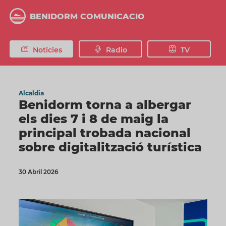
Vés
al
BENIDORM COMUNICACIO
contingut
Noticies
Radio
TV
Alcaldia
Benidorm torna a albergar
els dies 7 i 8 de maig la
principal trobada nacional
sobre digitalització turística
30 Abril 2026