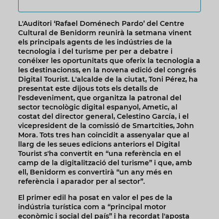
L'Auditori ‘Rafael Doménech Pardo’ del Centre
Cultural de Benidorm reunirà la setmana vinent
els principals agents de les indústries de la
tecnologia i del turisme per per a debatre i
conéixer les oportunitats que oferix la tecnologia a
les destinacionss, en la novena edició del congrés
Digital Tourist. L'alcalde de la ciutat, Toni Pérez, ha
presentat este dijous tots els detalls de
l'esdeveniment, que organitza la patronal del
sector tecnològic digital espanyol, Ametic, al
costat del director general, Celestino García, i el
vicepresident de la comissió de Smartcities, John
Mora. Tots tres han coincidit a assenyalar que al
llarg de les seues edicions anteriors el Digital
Tourist s'ha convertit en “una referència en el
camp de la digitalització del turisme” i que, amb
ell, Benidorm es convertirà “un any més en
referència i aparador per al sector”.
El primer edil ha posat en valor el pes de la
indústria turística com a “principal motor
econòmic i social del país” i ha recordat l'aposta