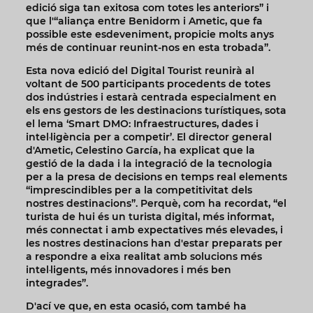
edició siga tan exitosa com totes les anteriors” i
que l'“aliança entre Benidorm i Ametic, que fa
possible este esdeveniment, propicie molts anys
més de continuar reunint-nos en esta trobada”.
Esta nova edició del Digital Tourist reunirà al
voltant de 500 participants procedents de totes
dos indústries i estarà centrada especialment en
els ens gestors de les destinacions turístiques, sota
el lema ‘Smart DMO: Infraestructures, dades i
intel·ligència per a competir’. El director general
d'Ametic, Celestino García, ha explicat que la
gestió de la dada i la integració de la tecnologia
per a la presa de decisions en temps real elements
“imprescindibles per a la competitivitat dels
nostres destinacions”. Perquè, com ha recordat, “el
turista de hui és un turista digital, més informat,
més connectat i amb expectatives més elevades, i
les nostres destinacions han d'estar preparats per
a respondre a eixa realitat amb solucions més
intel·ligents, més innovadores i més ben
integrades”.
D'ací ve que, en esta ocasió, com també ha