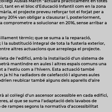
 col·legi Ausiàs March “actuarà pràcticament en totes
ci, tant en el bloc d'Educació Infantil com en la zona
imària, el projecte preveu reforçar tot el forjat per a
'any 2014 van obligar a clausurar i, posteriorment,
 va comprometre a solucionar en 2016, sense arribar a
ïllament tèrmic; que se suma a la reparació,
 la substitució integral de tota la fusteria exterior,
 entre altres actuacions que arreplega el projecte.
ta de l'edifici, amb la instal·lació d'un sistema de
rmetrà mantindre en aules i altres espais comuns una
t a l'estiu com a l'hivern. Esta actuació també
n ja hi ha radiadors de calefacció i algunes aules
drien reubicar també alguns dels aparells d'aire
.
à al col·legi d'un ascensor accessible en cada edifici,
eres, al que se suma l'adaptació dels lavabos de
ció de rampes segons la normativa d'accessibilitat