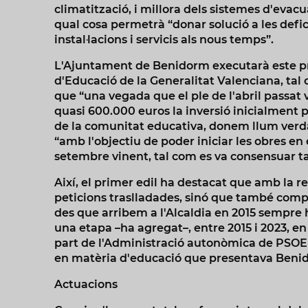
climatització, i millora dels sistemes d'evacua
qual cosa permetrà “donar solució a les defic
instal·lacions i servicis als nous temps”.
L'Ajuntament de Benidorm executarà este pro
d'Educació de la Generalitat Valenciana, tal 
que “una vegada que el ple de l'abril passat
quasi 600.000 euros la inversió inicialment p
de la comunitat educativa, donem llum verda 
“amb l'objectiu de poder iniciar les obres en
setembre vinent, tal com es va consensuar 
Així, el primer edil ha destacat que amb la r
peticions traslladades, sinó que també com
des que arribem a l'Alcaldia en 2015 sempre h
una etapa –ha agregat–, entre 2015 i 2023, en
part de l'Administració autonòmica de PSOE 
en matèria d'educació que presentava Beni
Actuacions