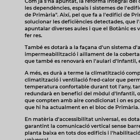
Com ja s'ha apuntat, la reforma integral del
les dependències, espais i sistemes de l'edifi
de Primària". Així, pel que fa a l'edifici de Pr
solucionar les deficiències detectades, que l
apuntalar diverses aules i que el Botànic es
fer res.
També es dotarà a la façana d'un sistema d'a
impermeabilització i aïllament de la coberta; i
que també es renovarà en l'aulari d'Infantil,
A més, es durà a terme la climatització comple
climatització i ventilació fred-calor que pe
temperatura confortable durant tot l'any, tan
redundarà en benefici del mòdul d'Infantil, o
que compten amb aire condicionat i on es po
que hi ha actualment en el bloc de Primària
En matèria d'accessibilitat universal, es dotar
garantint la comunicació vertical sense barr
planta baixa en tots dos edificis i l'habilita
universal.