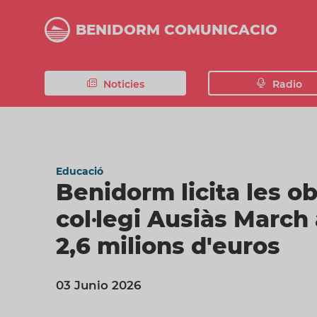
Vés
al
BENIDORM COMUNICACIO
contingut
Noticies
Radio
Educació
Benidorm licita les o
col·legi Ausiàs Marc
2,6 milions d'euros
03 Junio 2026