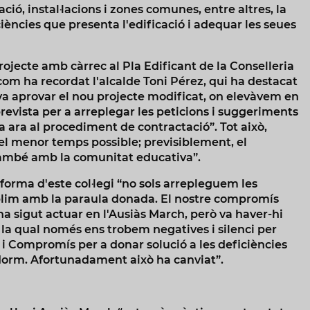
ció, instal·lacions i zones comunes, entre altres, la
iències que presenta l'edificació i adequar les seues
jecte amb càrrec al Pla Edificant de la Conselleria
com ha recordat l'alcalde Toni Pérez, qui ha destacat
 va aprovar el nou projecte modificat, on elevàvem en
revista per a arreplegar les peticions i suggeriments
ara al procediment de contractació”. Tot això,
 el menor temps possible; previsiblement, el
també amb la comunitat educativa”.
eforma d'este col·legi “no sols arrepleguem les
plim amb la paraula donada. El nostre compromís
a sigut actuar en l'Ausiàs March, però va haver-hi
 la qual només ens trobem negatives i silenci per
i Compromís per a donar solució a les deficiències
dorm. Afortunadament això ha canviat”.