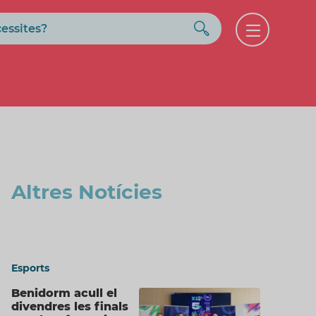
Buscar
Open
menu
Altres Notícies
Esports
Benidorm acull el
divendres les finals