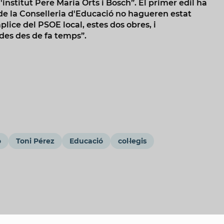
institut Pere Maria Orts i Bosch”. El primer edil ha
 de la Conselleria d'Educació no hagueren estat
ice del PSOE local, estes dos obres, i
es des de fa temps”.
o
Toni Pérez
Educació
col·legis