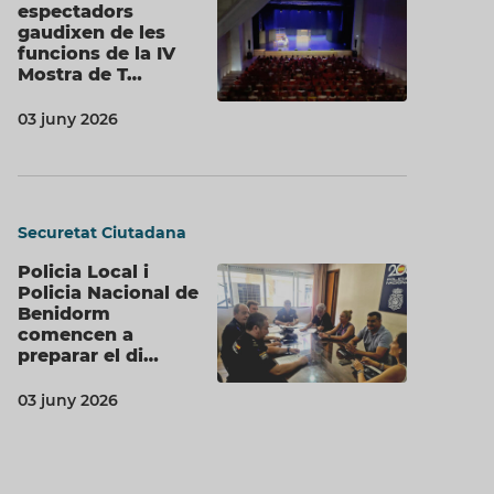
espectadors
gaudixen de les
funcions de la IV
Mostra de T…
03 juny 2026
Securetat Ciutadana
Policia Local i
Policia Nacional de
Benidorm
comencen a
preparar el di…
03 juny 2026