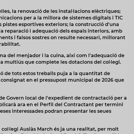
les, la renovació de les instal·lacions elèctriques;
icacions per a la millora de sistemes digitals i TIC
 pistes esportives exteriors; la construcció d'una
la reparació i adequació dels espais interiors, amb
nts i falsos sostres on resulte necessari, millorant
abilitat.
a del menjador i la cuina, així com l'adequació de
la multiús que complete les dotacions del col·legi.
ó de tots estos treballs puja a la quantitat de
à consignat en el pressupost municipal de 2026 que
de Govern local de l'expedient de contractació per a
blicarà ara en el Perfil del Contractant per termini
preses interessades podran presentar les seues
col·legi Ausiàs March és ja una realitat, per molt