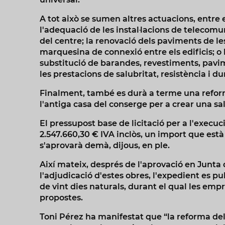
A tot això se sumen altres actuacions, entre el
l'adequació de les instal·lacions de telecomun
del centre; la renovació dels paviments de les
marquesina de connexió entre els edificis; o 
substitució de barandes, revestiments, pavime
les prestacions de salubritat, resistència i dur
Finalment, també es durà a terme una reform
l'antiga casa del conserge per a crear una sa
El pressupost base de licitació per a l'execuci
2.547.660,30 € IVA inclòs, un import que est
s'aprovarà demà, dijous, en ple.
Així mateix, després de l'aprovació en Junta 
l'adjudicació d'estes obres, l'expedient es pu
de vint dies naturals, durant el qual les em
propostes.
Toni Pérez ha manifestat que “la reforma del 