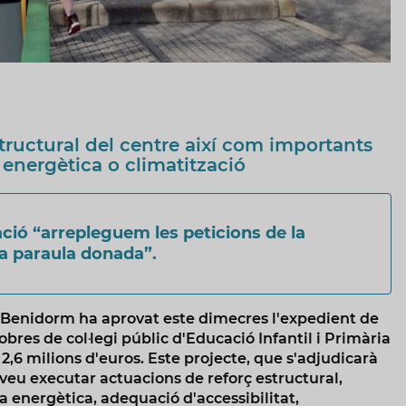
tructural del centre així com importants
a energètica o climatització
ció “arrepleguem les peticions de la
a paraula donada”.
 Benidorm ha aprovat este dimecres l'expedient de
 obres de col·legi públic d'Educació Infantil i Primària
,6 milions d'euros. Este projecte, que s'adjudicarà
veu executar actuacions de reforç estructural,
ia energètica, adequació d'accessibilitat,