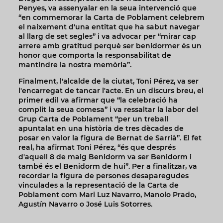
Penyes, va assenyalar en la seua intervenció que
“en commemorar la Carta de Poblament celebrem
el naixement d'una entitat que ha sabut navegar
al llarg de set segles” i va advocar per “mirar cap
arrere amb gratitud perquè ser benidormer és un
honor que comporta la responsabilitat de
mantindre la nostra memòria”.
Finalment, l'alcalde de la ciutat, Toni Pérez, va ser
l'encarregat de tancar l'acte. En un discurs breu, el
primer edil va afirmar que “la celebració ha
complit la seua comesa” i va ressaltar la labor del
Grup Carta de Poblament “per un treball
apuntalat en una història de tres dècades de
posar en valor la figura de Bernat de Sarrià”. El fet
real, ha afirmat Toni Pérez, “és que després
d'aquell 8 de maig Benidorm va ser Benidorm i
també és el Benidorm de hui”. Per a finalitzar, va
recordar la figura de persones desaparegudes
vinculades a la representació de la Carta de
Poblament com Mari Luz Navarro, Manolo Prado,
Agustín Navarro o José Luis Sotorres.