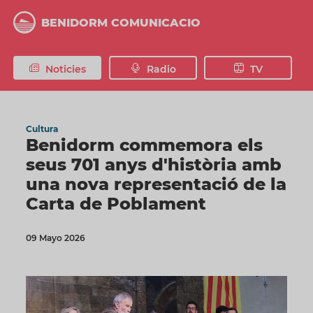
Vés
al
BENIDORM COMUNICACIO
contingut
Noticies
Radio
TV
Cultura
Benidorm commemora els
seus 701 anys d'història amb
una nova representació de la
Carta de Poblament
09 Mayo 2026