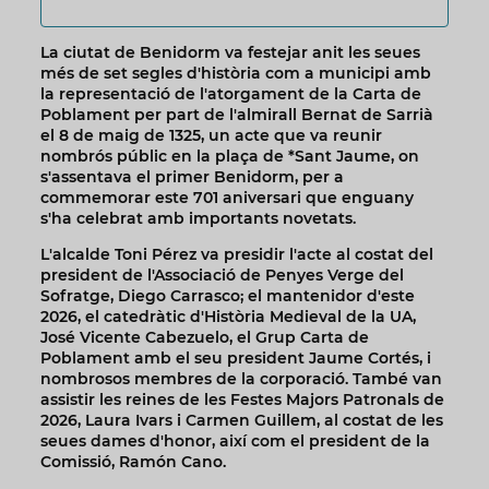
La ciutat de Benidorm va festejar anit les seues
més de set segles d'història com a municipi amb
la representació de l'atorgament de la Carta de
Poblament per part de l'almirall Bernat de Sarrià
el 8 de maig de 1325, un acte que va reunir
nombrós públic en la plaça de *Sant Jaume, on
s'assentava el primer Benidorm, per a
commemorar este 701 aniversari que enguany
s'ha celebrat amb importants novetats.
L'alcalde Toni Pérez va presidir l'acte al costat del
president de l'Associació de Penyes Verge del
Sofratge, Diego Carrasco; el mantenidor d'este
2026, el catedràtic d'Història Medieval de la UA,
José Vicente Cabezuelo, el Grup Carta de
Poblament amb el seu president Jaume Cortés, i
nombrosos membres de la corporació. També van
assistir les reines de les Festes Majors Patronals de
2026, Laura Ivars i Carmen Guillem, al costat de les
seues dames d'honor, així com el president de la
Comissió, Ramón Cano.