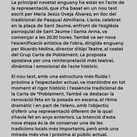
La principal novetat enguany ha estat en l'acte de
la representació, que s'ha basat en un nou text
escrit per María Jesús Oveja Álvarez, en lloc del
tradicional de Pasqual Almiñana. L'acte, celebrat
en la plaça de Sant Jaume, enfront de l'església
parroquial de Sant Jaume i Santa Anna, va
començar a les 20.30 hores. També va ser nova
l'escenificació artística de l'obra, dirigida enguany
per Ricardo Molina, director d'Alpí Teatre, al costat
del Grup Carta de Poblament. La proposta
apostava per una reinterpretació més teatral,
dinàmica i emocional de l'acte històric.
El nou text, amb una estructura més fluida i
pròxima a l'espectador actual, va mantindre en tot
moment el rigor històric i l'essència tradicional de
la Carta de *Poblament. També va destacar la
renovació feta en la posada en escena, el ritme
dramàtic i en part de l'elenc, amb l'objectiu
d'oferir una representació diferent de la qual
s'havia fet en anys anteriors. La intenció d'esta
nova etapa és la de conservar una de les
tradicions locals més importants, però amb una
mirada més viva i pròxima al públic actual.