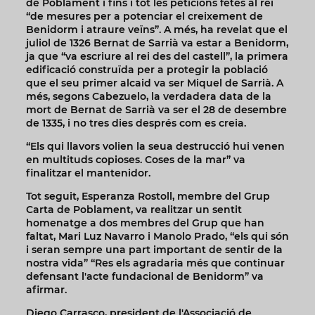
de Poblament i fins i tot les peticions fetes al rei
“de mesures per a potenciar el creixement de
Benidorm i atraure veïns”. A més, ha revelat que el
juliol de 1326 Bernat de Sarrià va estar a Benidorm,
ja que “va escriure al rei des del castell”, la primera
edificació construïda per a protegir la població
que el seu primer alcaid va ser Miquel de Sarrià. A
més, segons Cabezuelo, la verdadera data de la
mort de Bernat de Sarrià va ser el 28 de desembre
de 1335, i no tres dies després com es creia.
“Els qui llavors volien la seua destrucció hui venen
en multituds copioses. Coses de la mar” va
finalitzar el mantenidor.
Tot seguit, Esperanza Rostoll, membre del Grup
Carta de Poblament, va realitzar un sentit
homenatge a dos membres del Grup que han
faltat, Mari Luz Navarro i Manolo Prado, “els qui són
i seran sempre una part important de sentir de la
nostra vida” “Res els agradaria més que continuar
defensant l'acte fundacional de Benidorm” va
afirmar.
Diego Carrasco, president de l'Associació de