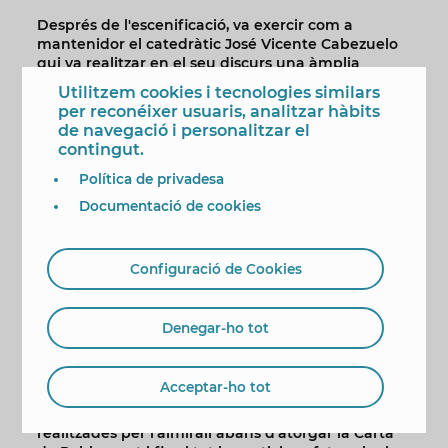
Després de l'escenificació, va exercir com a
mantenidor el catedràtic José Vicente Cabezuelo
qui va realitzar en el seu discurs una àmplia
semblança històrica de Bernat de Sarrià, a qui va
Utilitzem cookies i tecnologies similars
qualificar d'una figura “fascinant” en la Corona
per reconéixer usuaris, analitzar hàbits
d'Aragó i el Regne de València “partícip de molts
de navegació i personalitzar el
fets històrics”. Cabezuelo va al·ludir a les seues
contingut.
llargues disputes amb el seu oponent Roger de
Llúria, a la seua “meteòrica carrera política” i a
Política de privadesa
l'increment del seu patrimoni basat en “la donació
Documentació de cookies
i l'adquisició”.
De Bernat de Sarrià va il·lustrar els seus “continus
xocs amb molts nobles i cavallers, fins i tot amb
Configuració de Cookies
llinatges vinculats a la monarquia” i va situar
l'origen del seu enfrontament amb Roger de
Llúria “per la disputa de les xicotetes alqueries
Denegar-ho tot
que llavors eren Altea i Calp” que els va portar a
declarar-se “la guerra eterna en 1292, fins i tot
negant el mandat del rei”.
Acceptar-ho tot
El catedràtic ha revelat algunes al·lusions
realitzades per l'almirall abans d'atorgar la Carta