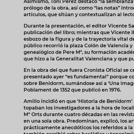
Asimismo, Toni Pérez destacó “la semblanza” 
prólogo de la obra, así como “las notas” intr
artículos, que sitúan y contextualizan al lect
Durante la presentación, el editor Vicente S
publicación del libro; mientras que Vicente 
esbozo de la figura y de la trayectoria vital d
público recorrió la plaza Colón de Valencia y
genealógico de Pere Mª, su formación académ
que hizo a la Generalitat Valenciana y que pu
En la obra del que fuera Cronista Oficial se c
presentado ayer “es fundamental” porque con
sobre Benidorm, sumándose así a ‘Una imagen
Poblament de 1352 que publicó en 1976.
Amillo incidió en que ‘Historia de Benidorm’ 
topaban los investigadores a la hora de local
Mª Orts durante cuatro décadas en las revista
en una sola obra. Predominan, explicó, los art
prácticamente anecdóticos los referidos a la