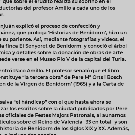
que sobre el erudito realiza su sobrino en el
oductorias del profesor Amillo a cada uno de los
or.
anjuán explicó el proceso de confección y
Ibáñez, que prologa ‘Historias de Benidorm’, hizo un
e su pariente. Así, mediante fotografías y videos, el
 la finca El Senyoret de Benidorm, y conoció el árbol
ica y detalles sobre la donación de obras de arte
ede verse en el Museo Pio V de la capital del Turia.
entró Paco Amillo. El profesor señaló que el libro
stituye “la tercera obra” de Pere Mª Orts i Bosch
 de la Virgen de Benidorm’ (1965) y a la Carta de
salva “el hándicap” con el que hasta ahora se
izar los escritos sobre la ciudad publicados por Pere
s oficiales de Festes Majors Patronals, al aunarnos
ículos sobre el Reino de Valencia -33 en total- y son
 historia de Benidorm de los siglos XIX y XX. Además,