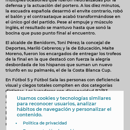
defensa y la actuación del portero. A los diez minutos,
la escuadra española desarmó el envite contrario, robó
el balón y el contraataque acabó transformándose en
el único gol del partido. Pese al empuje y músculo
inglés, el resultado se mantuvo hasta que sonó la
bocina que puso punto final al encuentro.
El alcalde de Benidorm, Toni Pérez; la concejal de
Deportes, Mariló Cebreros; y la de Educación, Maite
Moreno, fueron los encargados de entregar los trofeos
de la final en la que destacó con fuerza la alegría
desbordada de los hispanos que suman un nuevo
triunfo en su palmarés, el de la Costa Blanca Cup.
En Fútbol 5 y Fútbol Sala las personas con deficiencia
visual y ciegos totales compiten en dos categorías
distintas. Los jugadores con discapacidad B2/B3
(parcialmente ciegos), no necesitan apenas
Usamos cookies y tecnologías similares
adaptaciones para competir y estas se centran en
para reconocer usuarios, analizar
conseguir el máximo contraste entre el color del balón,
hábitos de navegación y personalizar el
la pista, la portería y el fondo y en mantener la
contenido.
intensidad lumínica durante los 40 minutos de tiempo
Política de privacidad
real que dura el partido.