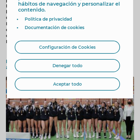
hábitos de navegación y personalizar el
La tercera plaza ha sido para el CV Elche y el premio a
contenido.
la Jugadora Más Valiosa (MVP) ha recaído en Anastasia
Chernova, del Playas de Benidorm. La concejal de
Política de privacidad
Deportes, Mariló Cebreros ha entregado el trofeo al
Documentación de cookies
campeón autonómico, en un partido que también ha
contado con la presencia de la vicepresidenta de la
Federación Valenciana de Voleibol, Beatriz Úbeda.
Configuración de Cookies
El CV Playas de Benidorm, subcampeón
Denegar todo
autonómico juvenil
1/4
Aceptar todo