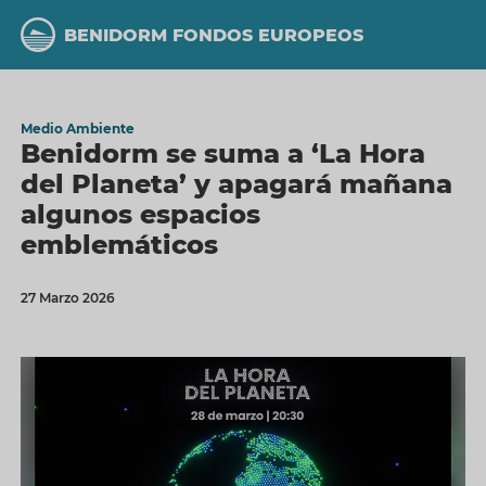
Pasar
al
BENIDORM FONDOS EUROPEOS
contenido
principal
Medio Ambiente
Benidorm se suma a ‘La Hora
del Planeta’ y apagará mañana
algunos espacios
emblemáticos
27 Marzo 2026