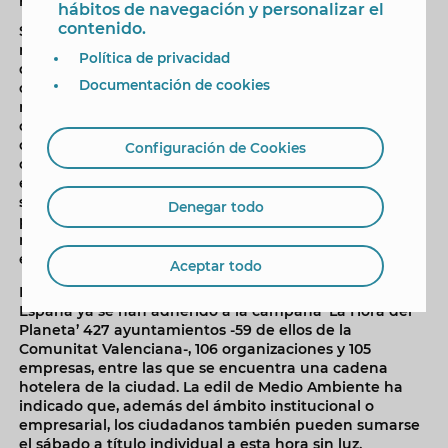
hábitos de navegación y personalizar el
contenido.
Sólo en materia energética y como ejemplo, ha
recordado la edil, “hace años iniciamos la renovación
Política de privacidad
de la iluminación y el alumbrado público de la ciudad
Documentación de cookies
con el objetivo de implantar tecnología ‘led’ en la
mayoría de puntos de luz de Benidorm para reducir el
consumo y las emisiones de CO2 y mejorar las
condiciones lumínicas”, a lo que también se suman
Configuración de Cookies
otros proyectos, como la “instalación de placas solares
en edificios municipales, colegios públicos, centros
sociales o instalaciones deportivas, para generar su
Denegar todo
propia electricidad y que también han permitido
reducir ostensiblemente las emisiones y el consumo
energético”.
Aceptar todo
Hasta el momento, y según los datos de WWF, en
España ya se han adherido a la campaña ‘La Hora del
Planeta’ 427 ayuntamientos -59 de ellos de la
Comunitat Valenciana-, 106 organizaciones y 105
empresas, entre las que se encuentra una cadena
hotelera de la ciudad. La edil de Medio Ambiente ha
indicado que, además del ámbito institucional o
empresarial, los ciudadanos también pueden sumarse
el sábado a título individual a esta hora sin luz.