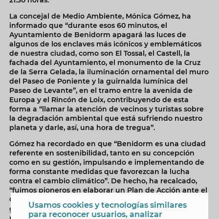
La concejal de Medio Ambiente, Mónica Gómez, ha
informado que “durante esos 60 minutos, el
Ayuntamiento de Benidorm apagará las luces de
algunos de los enclaves más icónicos y emblemáticos
de nuestra ciudad, como son El Tossal, el Castell, la
fachada del Ayuntamiento, el monumento de la Cruz
de la Serra Gelada, la iluminación ornamental del muro
del Paseo de Poniente y la guirnalda lumínica del
Paseo de Levante”, en el tramo entre la avenida de
Europa y el Rincón de Loix, contribuyendo de esta
forma a “llamar la atención de vecinos y turistas sobre
la degradación ambiental que está sufriendo nuestro
planeta y darle, así, una hora de tregua”.
Gómez ha recordado en que “Benidorm es una ciudad
referente en sostenibilidad, tanto en su concepción
como en su gestión, impulsando e implementando de
forma constante medidas que favorezcan la lucha
contra el cambio climático”. De hecho, ha recalcado,
“fuimos pioneros en elaborar un Plan de Acción ante el
Cambio Climático’, documento que se ha convertido en
Usamos cookies y tecnologías similares
guía y hoja de ruta a la hora de diseñar acciones y
para reconocer usuarios, analizar
políticas municipales”.