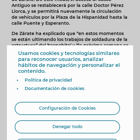
Antiguo se restablecerá por la calle Doctor Pérez
Llorca, y se permitirá nuevamente la circulación
de vehículos por la Plaza de la Hispanidad hasta la
calle Puente y Esperanto.
De Zárate ha explicado que “en estos momentos
se están ultimando los trabajos de soldadura de la
estructura” del ‘tecnohito’ y “la próxima semana se
iniciará la instalación de las pantallas de ‘led’ que
Usamos cookies y tecnologías similares
envolverán dicha estructura”. El edil ha aclarado
para reconocer usuarios, analizar
que el transporte y descarga de estas pantallas
hábitos de navegación y personalizar el
puede comportar “puntuales ocupaciones de vía”,
contenido.
con una afección mínima a la circulación.
Política de privacidad
El responsable de Movilidad, y también del área de
Documentación de cookies
Obras, ha incidido en que el ‘tecnohito’ es “un
referente de vanguardia y modernidad”, y con su
instalación y puesta en marcha se culminarán las
Configuración de Cookies
obras de la primera fase de remodelación de la
avenida del Mediterráneo.
Denegar todo
Corte voz 1 González de Zárate