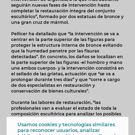
seguirán nuevas fases de intervención hasta
completar la restauración íntegra del conjunto
escultórico”, formado por dos estatuas de bronce y
una gran cruz de mármol.
Pellicer ha detallado que “la intervención se va a
centrar en la parte superior de las figuras para
proteger la estructura interna de bronce evitando
que la humedad penetre por las fisuras
detectadas”. En concreto, los daños se localizan en
la parte superior de las figuras -el hombro y mano
une ambos cuerpos- y la intervención consistirá en
el sellado de las grietas, actuación que “se va a
prolongar durante tres días” y que “corre a cargo
de dos especialistas en restauración y
conservación de bienes culturales”.
Durante las labores de restauración, “las
profesionales van a evaluar el estado de toda la
composición escultórica para analizar los posibles
daños que puedan darse debido a la antigüedad,
Usamos cookies y tecnologías similares
la exposición al agua -al estar inserta en una
para reconocer usuarios, analizar
fuente- y la proximidad al mar”. Todas estas