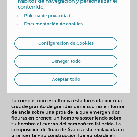
hábitos de navegación y personalizar el
circunstancias “hacen muy probable la presencia
contenido.
de corrosión en las figuras y la necesidad de una
restauración integral o prácticamente integral
Política de privacidad
que se abordará más adelante en base a la
Documentación de cookies
valoración y recomendaciones que nos trasladen
ambas restauradoras, asegurando de este modo
la conservación y puesta en valor de nuestro
patrimonio histórico y cultural".
Configuración de Cookies
El ‘Monumento a los Muertos en el Mar’ preside la
Plaça de la Senyoria desde la inauguración de
Denegar todo
este espacio público en mayo de 1965, en un acto
que contó la presencia del entonces ministro de
Marina y que reunió, además, a autoridades civiles
Aceptar todo
y militares, vecinos y ocho buques militares con
bandera de España, Italia, Francia y Marruecos.
La composición escultórica está formada por una
cruz de granito de grandes dimensiones en forma
de ancla sobre una proa de la que emergen dos
figuras en bronce: un hombre sosteniendo sobre
su hombro el cuerpo del compañero fallecido. La
composición de Juan de Ávalos está enclavada en
una fuente y su construcción fue aprobada en