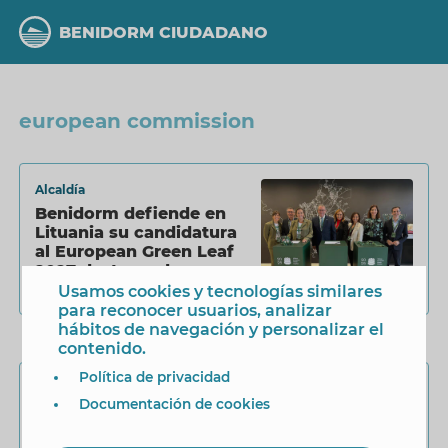
Pasar
al
BENIDORM CIUDADANO
contenido
principal
european commission
Alcaldía
Benidorm defiende en
Lituania su candidatura
al European Green Leaf
2027 destacando su
compromiso ambiental
Usamos cookies y tecnologías similares
1 Octubre 2025
integral
para reconocer usuarios, analizar
hábitos de navegación y personalizar el
contenido.
Política de privacidad
Turismo
Documentación de cookies
Benidorm representa a
Europa como ejemplo de