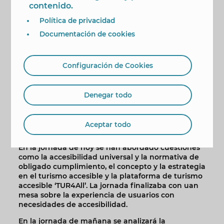
presentes porque, en su opinión, “más allá de la
contenido.
vocación personal y la decisión de vuestra
Política de privacidad
empresa, estar aquí representa una implicación
de todo lo que hay detrás de cada uno”.
Documentación de cookies
Por último, Pérez ha subrayado que el objetivo
principal es “que el destino sea lo más accesible
Configuración de Cookies
posible en todos los ámbitos, alcanzando también
la parte sensorial y la cognitiva”.
El curso, que es impartido por profesionales de
Denegar todo
Predif con experiencia en la materia de más de
diez años en el ámbito de la accesibilidad y el
turismo accesible, consta de nueve horas de
Aceptar todo
formación divididas en dos jornadas.
En la jornada de hoy se han abordado cuestiones
como la accesibilidad universal y la normativa de
obligado cumplimiento, el concepto y la estrategia
en el turismo accesible y la plataforma de turismo
accesible ‘TUR4All’. La jornada finalizaba con uan
mesa sobre la experiencia de usuarios con
necesidades de accesibilidad.
En la jornada de mañana se analizará la