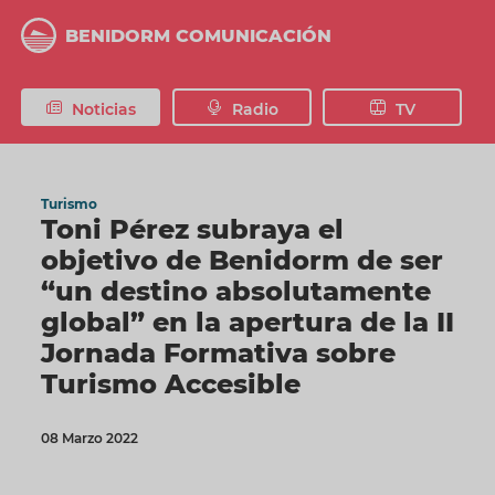
Pasar
al
BENIDORM COMUNICACIÓN
contenido
principal
Noticias
Radio
TV
Turismo
Toni Pérez subraya el
objetivo de Benidorm de ser
“un destino absolutamente
global” en la apertura de la II
Jornada Formativa sobre
Turismo Accesible
08 Marzo 2022