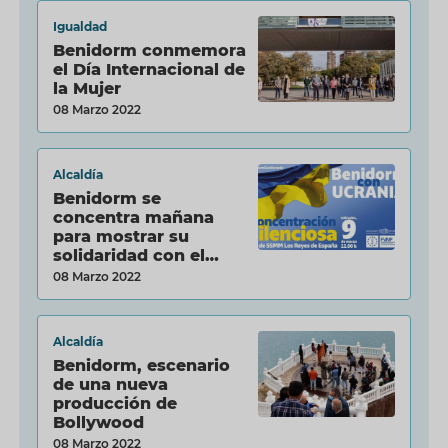
Igualdad
Benidorm conmemora
el Día Internacional de
la Mujer
08 Marzo 2022
Alcaldía
Benidorm se
concentra mañana
para mostrar su
solidaridad con el
pueblo...
08 Marzo 2022
Alcaldía
Benidorm, escenario
de una nueva
producción de
Bollywood
08 Marzo 2022