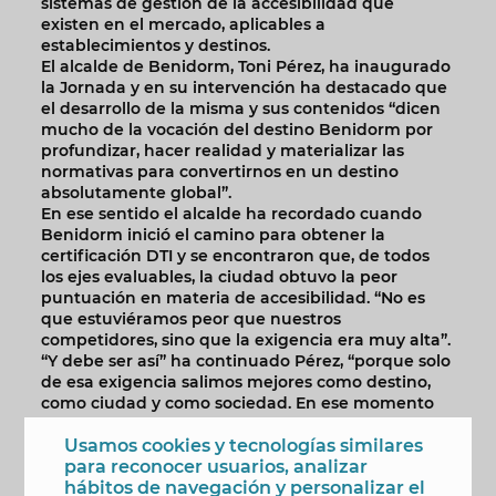
sistemas de gestión de la accesibilidad que
existen en el mercado, aplicables a
establecimientos y destinos.
El alcalde de Benidorm, Toni Pérez, ha inaugurado
la Jornada y en su intervención ha destacado que
el desarrollo de la misma y sus contenidos “dicen
mucho de la vocación del destino Benidorm por
profundizar, hacer realidad y materializar las
normativas para convertirnos en un destino
absolutamente global”.
En ese sentido el alcalde ha recordado cuando
Benidorm inició el camino para obtener la
certificación DTI y se encontraron que, de todos
los ejes evaluables, la ciudad obtuvo la peor
puntuación en materia de accesibilidad. “No es
que estuviéramos peor que nuestros
competidores, sino que la exigencia era muy alta”.
“Y debe ser así” ha continuado Pérez, “porque solo
de esa exigencia salimos mejores como destino,
como ciudad y como sociedad. En ese momento
fue cuando empezamos a impulsar acciones de
accesibilidad de la mano de Predif”.
Usamos cookies y tecnologías similares
para reconocer usuarios, analizar
El primer edil ha agradecido la participación de los
hábitos de navegación y personalizar el