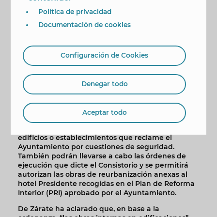
unos plazos máximos de ejecución.
Política de privacidad
Además del Parque de la Séquia Mare, en julio y
Documentación de cookies
agosto seguirán las obras de canalización de los
servicios de gas natural, fibra óptica y electricidad;
se realizarán las de mejora de los colegios,
Configuración de Cookies
aprovechando las vacaciones escolares; y se
iniciarán dos obras hidráulicas importantes: la
sustitución de la conducción de agua depurada
Denegar todo
en el linde con l’Alfàs del Pi y la construcción de un
colector de pluviales en la calle Lepanto.
En previsión de posibles incidencias, se ha
Aceptar todo
autorizado a las concesionarias a actuar en caso
de percances puntuales; y a hacer obras en
edificios o establecimientos que reclame el
Ayuntamiento por cuestiones de seguridad.
También podrán llevarse a cabo las órdenes de
ejecución que dicte el Consistorio y se permitirá
autorizan las obras de reurbanización anexas al
hotel Presidente recogidas en el Plan de Reforma
Interior (PRI) aprobado por el Ayuntamiento.
De Zárate ha aclarado que, en base a la