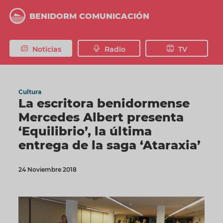
Pasar
al
BENIDORM COMUNICACIÓN
contenido
principal
Noticias
Radio
TV
Cultura
La escritora benidormense
Mercedes Albert presenta
‘Equilibrio’, la última
entrega de la saga ‘Ataraxia’
24 Noviembre 2018