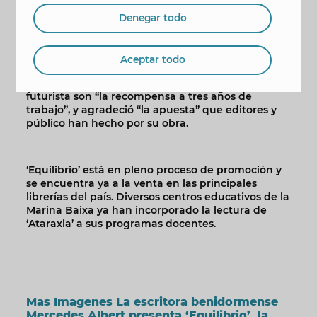
ha tenido la presentación de ‘Equilibrio’ en su
ciudad, de la que aseguró que “nunca me ha
Denegar todo
dejado sola” en esta aventura literaria que se
inició hace ahora tres años con la publicación de
‘Ataraxia’, a la que siguió la segunda entrega de la
Aceptar todo
saga: ‘Kaos’. La escritora afirmó que esta acogida y
el interés por llevar al audiovisual su trilogía
futurista son “la recompensa a tres años de
trabajo”, y agradeció “la apuesta” que editores y
público han hecho por su obra.
‘Equilibrio’ está en pleno proceso de promoción y
se encuentra ya a la venta en las principales
librerías del país. Diversos centros educativos de la
Marina Baixa ya han incorporado la lectura de
‘Ataraxia’ a sus programas docentes.
Mas Imagenes La escritora benidormense
Mercedes Albert presenta ‘Equilibrio’, la