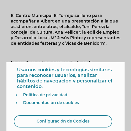
El Centro Municipal El Torrejó se llenó para
acompañar a Albert en una presentación a la que
asistieron, entre otros, el alcalde, Toni Pérez; la
concejal de Cultura, Ana Pellicer; la edil de Empleo
y Desarrollo Local, Mª Jesús Pinto; y representantes
de entidades festeras y cívicas de Benidorm.
La escritora estuvo acompañada en la
presentación por su editora, Verónica Martínez de
Usamos cookies y tecnologías similares
Group Edition World; por el secretario de Jóvenes
para reconocer usuarios, analizar
Benidorm, Rodrigo Quesada; y por Yolanda
hábitos de navegación y personalizar el
Marcos, secretaria de la Casa de Castilla-La
contenido.
Mancha de Benidorm y comarca. Durante la
Política de privacidad
presentación, Verónica Martínez anunció que
existe “un proyecto en firme para llevar la trilogía
Documentación de cookies
de ‘Ataraxia’ al cine”,
Configuración de Cookies
Albert se mostró emocionada por la acogida que