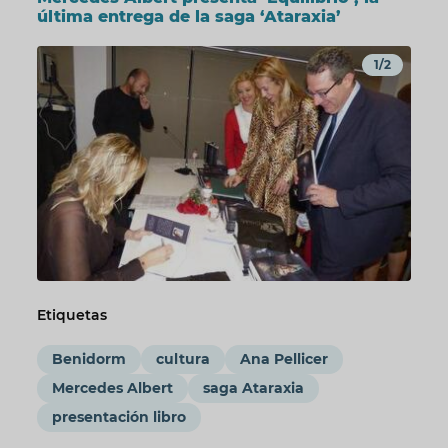
última entrega de la saga ‘Ataraxia’
1/2
Etiquetas
Benidorm
cultura
Ana Pellicer
Mercedes Albert
saga Ataraxia
presentación libro