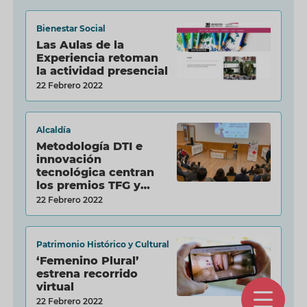
Bienestar Social
Las Aulas de la
Experiencia retoman
la actividad presencial
22 Febrero 2022
Alcaldía
Metodología DTI e
innovación
tecnológica centran
los premios TFG y
TFM...
22 Febrero 2022
Patrimonio Histórico y Cultural
‘Femenino Plural’
estrena recorrido
virtual
O
22 Febrero 2022