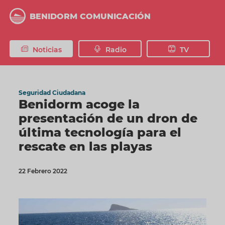
Pasar
al
BENIDORM COMUNICACIÓN
contenido
principal
Noticias
Radio
TV
Seguridad Ciudadana
Benidorm acoge la
presentación de un dron de
última tecnología para el
rescate en las playas
22 Febrero 2022