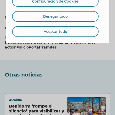
Configuración de Cookies
Denegar todo
Gracias por su atención.
Enlaces
Aceptar todo
GUÍA DE TRÁMITES · BIENESTAR SOCIAL
https://sede.benidorm.org/eAdmin/Registrar.do?
action=inicioPortalTramites
Otras noticias
Alcaldía
Benidorm ‘rompe el
silencio’ para visibilizar y