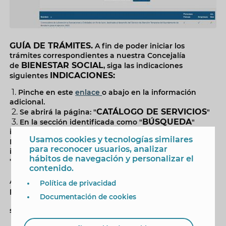
GUÍA DE TRÁMITES.
A fin de poder iniciar los
trámites correspondientes a nuestra Concejalía
BIENESTAR SOCIAL
de
, siga las indicaciones
INDICACIONES:
siguientes
Pinche en este
enlace
o abajo en la información
adicional.
CATÁLOGO DE SERVICIOS
Se abrirá la página: "
"
BÚSQUEDA
En la sección identificada como "
"
indique el trámite a buscar así como el área de
Usamos cookies y tecnologías similares
todos
Bienestar Social. Para buscar
los trámites sólo
para reconocer usuarios, analizar
indique en el recuadro "Todos los trámites" el área de
hábitos de navegación y personalizar el
BIENESTAR SOCIAL
"
".
contenido.
BÚSQUEDA
Pulse abajo en el recuadro azul "
".
Aparecerá un listado con el o los trámites disponibles
Política de privacidad
para personas físicas, empresas y online.
Documentación de cookies
Acceda
al trámite correspondiente, pinchando
sobre él.