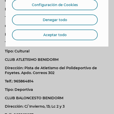
CIUDAD PATRICIA
Configuración de Cookies
Dirección: Sierra Helada, s/n
Telf.: 965855100
Denegar todo
CLUB ALMIRANTE GUILLEN TATO
Dirección: C/ Tomás Ortuño, 6; Ed. Almazara, Bajo
Aceptar todo
Telf.: 966807408
Tipo: Cultural
CLUB ATLETISMO BENIDORM
Dirección: Pista de Atletismo del Polideportivo de
Foyetes. Apdo. Correos 302
Telf.: 965864814
Tipo: Deportiva
CLUB BALONCESTO BENIDORM
Dirección: C/ Invierno, 13; Lc 2 y 3