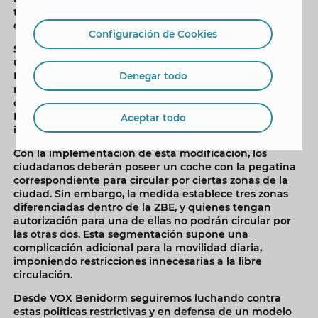
tramo de 3 km desde el Rincón de Loix hasta la salida
de la autopista.
Configuración de Cookies
San Martín también ha cuestionado la legitimidad de
un plan de movilidad que viene impuesto desde
Bruselas, tal como se menciona en los objetivos de la
Denegar todo
modificación: “Es inconcebible que un plan que afecta
directamente a la vida diaria de los ciudadanos de
Benidorm sea dictado desde organismos
Aceptar todo
internacionales, desconectados de la realidad local”.
Con la implementación de esta modificación, los
ciudadanos deberán poseer un coche con la pegatina
correspondiente para circular por ciertas zonas de la
ciudad. Sin embargo, la medida establece tres zonas
diferenciadas dentro de la ZBE, y quienes tengan
autorización para una de ellas no podrán circular por
las otras dos. Esta segmentación supone una
complicación adicional para la movilidad diaria,
imponiendo restricciones innecesarias a la libre
circulación.
Desde VOX Benidorm seguiremos luchando contra
estas políticas restrictivas y en defensa de un modelo