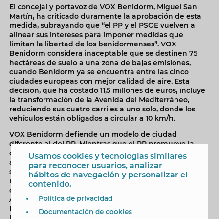
El concejal y portavoz de VOX Benidorm, Miguel San
Martín, ha criticado duramente la aprobación de esta
medida, subrayando que “el PP y el PSOE vuelven a
alinear sus intereses para imponer medidas que
limitan la libertad de los benidormenses”. VOX
Benidorm considera inaceptable que se destinen 75
hectáreas de suelo a una zona de bajas emisiones,
cuando Benidorm ya se encuentra entre las cinco
ciudades europeas con mejor calidad de aire. Esta
decisión, que ha costado 11,5 millones de euros, incluye
la transformación de la Avenida del Mediterráneo,
reduciendo sus cuatro carriles a uno solo, donde los
vehículos están obligados a circular a 10 km/h.
VOX Benidorm defiende un modelo de ciudad
diferente al del PP. Mientras que el PP promueve la
construcción de aparcamientos disuasorios en las
Usamos cookies y tecnologías similares
afueras, VOX apuesta por un aparcamiento
para reconocer usuarios, analizar
subterráneo en la Avenida del Mediterráneo para
hábitos de navegación y personalizar el
revitalizar el comercio local y asegurar que todos los
contenido.
ciudadanos puedan circular libremente por su ciudad.
Política de privacidad
Además, VOX exige más presencia de la Policía
Municipal en las calles y menos barreras físicas como
Documentación de cookies
los más de 40 badenes que actualmente existen en un