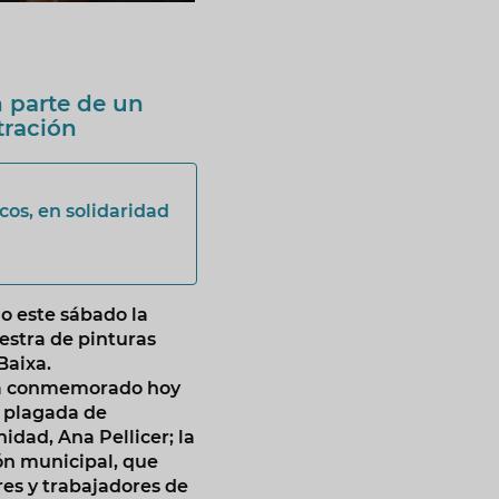
n parte de un
tración
os, en solidaridad
o este sábado la
estra de pinturas
Baixa.
e ha conmemorado hoy
a plagada de
idad, Ana Pellicer; la
ión municipal, que
res y trabajadores de