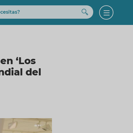
Buscar
Open
menu
en ‘Los
ndial del