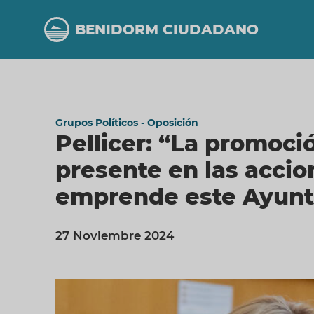
Pasar
al
BENIDORM CIUDADANO
contenido
principal
Grupos Políticos - Oposición
Pellicer: “La promoci
presente en las accion
emprende este Ayun
27 Noviembre 2024