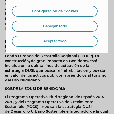
ofertas a través del perfil del contratante de la página
web del Ayuntamiento de Benidorm. Una vez finalicen
Configuración de Cookies
los procesos de licitación y adjudicación, las obras
tendrán una duración de 10 meses. El proyecto de
albergue juvenil y centro de interpretación ya cuenta
Denegar todo
con la aprobación de la Confederación Hidrográfica del
Júcar.
Aceptar todo
La inversión total para esta gran obra de la estrategia
DUSI de Benidorm asciende a 2.177.500 euros, de los
que la Unión Europea aporta 720.000 euros a través del
Fondo Europeo de Desarrollo Regional (FEDER). La
construcción, de gran impacto en Benidorm, está
incluida en la quinta línea de actuación de la
estrategia DUSI, que busca la “rehabilitación y puesta
en valor de los activos públicos, abriéndolos al turismo
y al uso ciudadano.”
SOBRE LA EDUSI DE BENIDORM:
El Programa Operativo Plurirregional de España 2014-
2020, y del Programa Operativo de Crecimiento
Sostenible (POCS) impulsan la estrategia DUSI,
de Desarrollo Urbano Sostenible e Integrado, de la cual