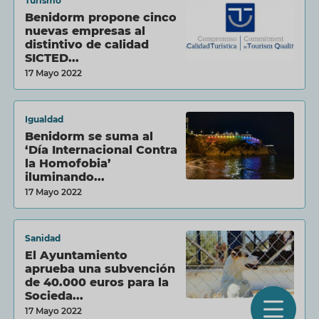
Turismo
Benidorm propone cinco
nuevas empresas al
distintivo de calidad
SICTED...
17 Mayo 2022
Igualdad
Benidorm se suma al
‘Día Internacional Contra
la Homofobia’
iluminando...
17 Mayo 2022
Sanidad
El Ayuntamiento
aprueba una subvención
de 40.000 euros para la
Socieda...
O
17 Mayo 2022