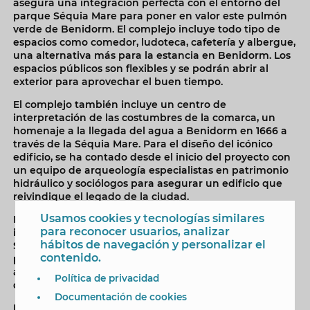
asegura una integración perfecta con el entorno del
parque Séquia Mare para poner en valor este pulmón
verde de Benidorm. El complejo incluye todo tipo de
espacios como comedor, ludoteca, cafetería y albergue,
una alternativa más para la estancia en Benidorm. Los
espacios públicos son flexibles y se podrán abrir al
exterior para aprovechar el buen tiempo.
El complejo también incluye un centro de
interpretación de las costumbres de la comarca, un
homenaje a la llegada del agua a Benidorm en 1666 a
través de la Séquia Mare. Para el diseño del icónico
edificio, se ha contado desde el inicio del proyecto con
un equipo de arqueología especialistas en patrimonio
hidráulico y sociólogos para asegurar un edificio que
reivindique el legado de la ciudad.
Usamos cookies y tecnologías similares
El proyecto, que ya ha salido a licitación, también
para reconocer usuarios, analizar
incluye mejoras en el entorno natural del Parque de la
hábitos de navegación y personalizar el
Séquia Mare. Respetando los senderos de bicicletas y
contenido.
peatones actuales, se construirá una zona de
acampada y un espacio multiaventura para el disfrute
Política de privacidad
de los más jóvenes.
Documentación de cookies
Las empresas interesadas pueden presentar sus