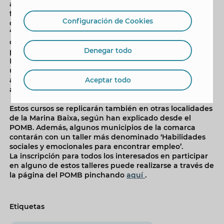
aspectos relacionados con los trámites, las cuentas de
financiación o la fiscalidad para emprendedores. Un
Configuración de Cookies
día después, el día 31 de octubre, se realizará el taller
‘Creando mi marca personal’, en el que se explicará
cómo definir el perfil profesional, construir nuestra
Denegar todo
presencia y la forma de potenciarla en redes sociales.
Por último, el miércoles, 6 de noviembre, se impartirá
una segunda edición del curso ‘Cómo hacerse
autónomo’ para los interesados que no hayan podido
Aceptar todo
asistir a la primera sesión.
Estos cursos se replicarán también en otras localidades
de la Marina Baixa, según han explicado desde el
POMB. Además, algunos municipios de la comarca
contarán con un taller más denominado ‘Habilidades
sociales y emocionales para encontrar empleo’.
La inscripción para todos los interesados en participar
en alguno de estos talleres puede realizarse a través de
la página del POMB pinchando
aquí
.
Etiquetas