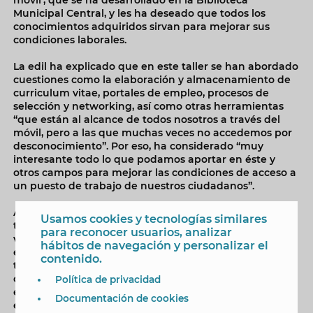
Municipal Central, y les ha deseado que todos los
conocimientos adquiridos sirvan para mejorar sus
condiciones laborales.
La edil ha explicado que en este taller se han abordado
cuestiones como la elaboración y almacenamiento de
curriculum vitae, portales de empleo, procesos de
selección y networking, así como otras herramientas
“que están al alcance de todos nosotros a través del
móvil, pero a las que muchas veces no accedemos por
desconocimiento”. Por eso, ha considerado “muy
interesante todo lo que podamos aportar en éste y
otros campos para mejorar las condiciones de acceso a
un puesto de trabajo de nuestros ciudadanos”.
Asimismo, Mónica Gómez ha recordado que el resto de
Usamos cookies y tecnologías similares
talleres se realizarán en octubre y noviembre. El
para reconocer usuarios, analizar
viernes, día 4, se celebrará el taller ‘Armario cápsula y
hábitos de navegación y personalizar el
estilo personal. Superar con éxito una entrevista de
contenido.
trabajo’ en el que se ofrecerán técnicas de lenguaje
corporal, armario cápsula y cómo enfrentarse a una
Política de privacidad
entrevista de trabajo. El miércoles, día 30, tendrá lugar
Documentación de cookies
el taller ‘Cómo hacerse autónomo’, que mostrará