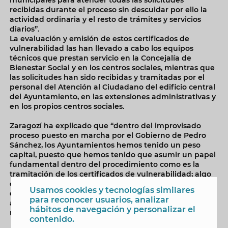
recibidas durante el proceso sin descuidar por ello la
actividad ordinaria y el resto de trámites y servicios
diarios”.
La evaluación y emisión de estos certificados de
vulnerabilidad las han llevado a cabo los equipos
técnicos que prestan servicio en la Concejalía de
Bienestar Social y en los centros sociales, mientras que
las solicitudes han sido recibidas y tramitadas por el
personal del Atención al Ciudadano del edificio central
del Ayuntamiento, en las extensiones administrativas y
en los propios centros sociales.
Zaragozí ha explicado que “dentro del improvisado
proceso puesto en marcha por el Gobierno de Pedro
Sánchez, los Ayuntamientos hemos tenido un peso
capital, puesto que hemos tenido que asumir un papel
fundamental dentro del procedimiento como es la
tramitación de los certificados de vulnerabilidad; algo
de lo que no se nos informó con antelación, teniendo
Usamos cookies y tecnologías similares
que adoptar medidas contrarreloj para poder atender
para reconocer usuarios, analizar
a todas las personas que en estos dos meses lo han
hábitos de navegación y personalizar el
requerido”.
contenido.