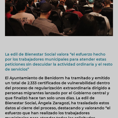
La edil de Bienestar Social valora “el esfuerzo hecho
por los trabajadores municipales para atender estas
peticiones sin descuidar la actividad ordinaria y el resto
de servicios”
El Ayuntamiento de Benidorm ha tramitado y emitido
un total de 2.333 certificados de vulnerabilidad dentro
del proceso de regularización extraordinaria dirigido a
personas migrantes lanzado por el Gobierno central y
que finalizó hace tan solo unos días. La edil de
Bienestar Social, Ángela Zaragozí, ha trasladado estos
datos al cierre del proceso, destacando y valorando “el
esfuerzo que han realizado los trabajadores
municipales para atender todas las solicitudes