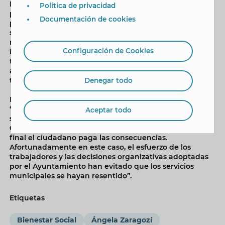
La edil ha recordado que “ante la falta de información
Política de privacidad
por parte del Gobierno de España, nada más arranca el
Documentación de cookies
proceso el Ayuntamiento ofreció una decena de
sesiones informativas en diferentes dependencias
municipales para que toda la población migrante
Configuración de Cookies
interesada en solicitar su regularización conociera qué
trámites había que seguir y qué documentación
aportar”. Por estas sesiones informativas pasaron en
torno a 1.700 personas.
Denegar todo
La responsable de Bienestar Social ha incidido en que
“este proceso de regularización extraordinaria ha
Aceptar todo
superado todas las previsiones, incluidas las del propio
Gobierno de Pedro Sánchez, y cuando se improvisa al
final el ciudadano paga las consecuencias.
Afortunadamente en este caso, el esfuerzo de los
trabajadores y las decisiones organizativas adoptadas
por el Ayuntamiento han evitado que los servicios
municipales se hayan resentido”.
Etiquetas
Bienestar Social
Ángela Zaragozí