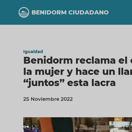
Pasar
al
BENIDORM CIUDADANO
contenido
principal
Igualdad
Benidorm reclama el c
la mujer y hace un l
“juntos” esta lacra
25 Noviembre 2022