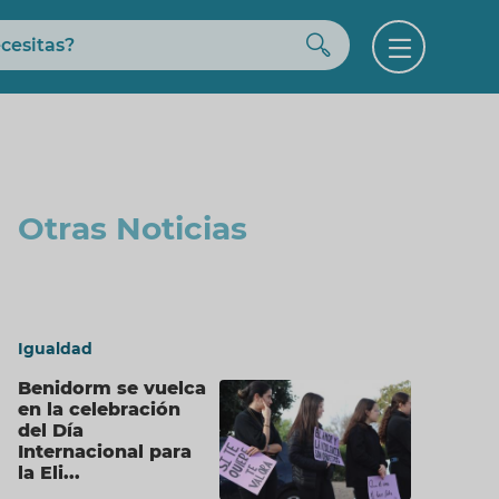
Buscar
Open
menu
Otras Noticias
Igualdad
Benidorm se vuelca
en la celebración
del Día
Internacional para
la Eli...