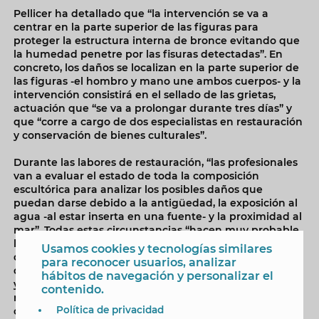
Pellicer ha detallado que “la intervención se va a
centrar en la parte superior de las figuras para
proteger la estructura interna de bronce evitando que
la humedad penetre por las fisuras detectadas”. En
concreto, los daños se localizan en la parte superior de
las figuras -el hombro y mano une ambos cuerpos- y la
intervención consistirá en el sellado de las grietas,
actuación que “se va a prolongar durante tres días” y
que “corre a cargo de dos especialistas en restauración
y conservación de bienes culturales”.
Durante las labores de restauración, “las profesionales
van a evaluar el estado de toda la composición
escultórica para analizar los posibles daños que
puedan darse debido a la antigüedad, la exposición al
agua -al estar inserta en una fuente- y la proximidad al
mar”. Todas estas circunstancias “hacen muy probable
la presencia de corrosión en las figuras y la necesidad
Usamos cookies y tecnologías similares
de una restauración integral o prácticamente integral
para reconocer usuarios, analizar
que se abordará más adelante en base a la valoración
hábitos de navegación y personalizar el
y recomendaciones que nos trasladen ambas
contenido.
restauradoras, asegurando de este modo la
Política de privacidad
conservación y puesta en valor de nuestro patrimonio