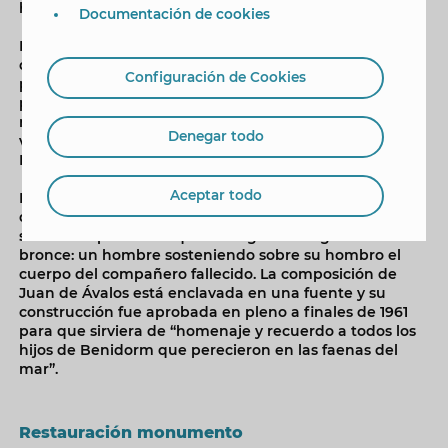
histórico y cultural".
Documentación de cookies
El ‘Monumento a los Muertos en el Mar’ preside la Plaça
de la Senyoria desde la inauguración de este espacio
Configuración de Cookies
público en mayo de 1965, en un acto que contó la
presencia del entonces ministro de Marina y que
reunió, además, a autoridades civiles y militares,
Denegar todo
vecinos y ocho buques militares con bandera de
España, Italia, Francia y Marruecos.
Aceptar todo
La composición escultórica está formada por una cruz
de granito de grandes dimensiones en forma de ancla
sobre una proa de la que emergen dos figuras en
bronce: un hombre sosteniendo sobre su hombro el
cuerpo del compañero fallecido. La composición de
Juan de Ávalos está enclavada en una fuente y su
construcción fue aprobada en pleno a finales de 1961
para que sirviera de “homenaje y recuerdo a todos los
hijos de Benidorm que perecieron en las faenas del
mar”.
Restauración monumento