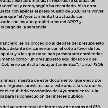
didas extraordinarias, ni recortes ni subidas de
danos” tal y como, según ha recordado, hizo en su
Basta con aplicar el presupuesto de 2026 para volver
 se une que “el Ayuntamiento ha actuado con
nzado con los aún propietarios del APR7 y
el pago de la sentencia.
inanciero, se ha procedido al debate del presupuesto
ido adelante únicamente con el voto a favor de los
 Popular y a las que no se han presentado enmiendas.
ocumento como “un presupuesto equilibrado y que
l Gobierno central a los ayuntamientos“. Tanto PSOE
s líneas maestra de este documento, que eleva por
s e ingresos previstos para este año, a la vez que ha
 el equilibrio económico del Ayuntamiento” a la
os para la consecución del interés público”.
del volumen total de ingresos y de gastos del 83%