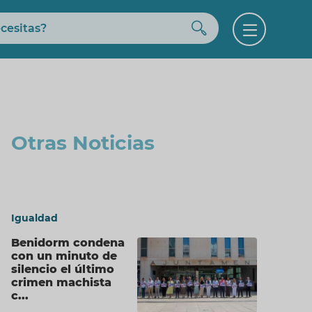
Buscar
Open
menu
Otras Noticias
Igualdad
Benidorm condena
con un minuto de
silencio el último
crimen machista
c...