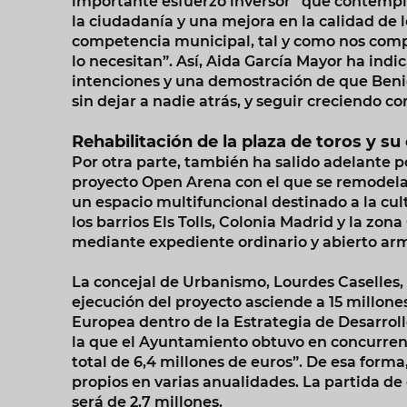
importante esfuerzo inversor” que contempl
la ciudadanía y una mejora en la calidad de l
competencia municipal, tal y como nos com
lo necesitan”. Así, Aida García Mayor ha ind
intenciones y una demostración de que Be
sin dejar a nadie atrás, y seguir creciendo c
Rehabilitación de la plaza de toros y su
Por otra parte, también ha salido adelante p
proyecto Open Arena con el que se remodelará
un espacio multifuncional destinado a la cul
los barrios Els Tolls, Colonia Madrid y la zon
mediante expediente ordinario y abierto ar
La concejal de Urbanismo, Lourdes Caselles,
ejecución del proyecto asciende a 15 millone
Europea dentro de la Estrategia de Desarroll
la que el Ayuntamiento obtuvo en concurren
total de 6,4 millones de euros”. De esa form
propios en varias anualidades. La partida de
será de 2,7 millones.