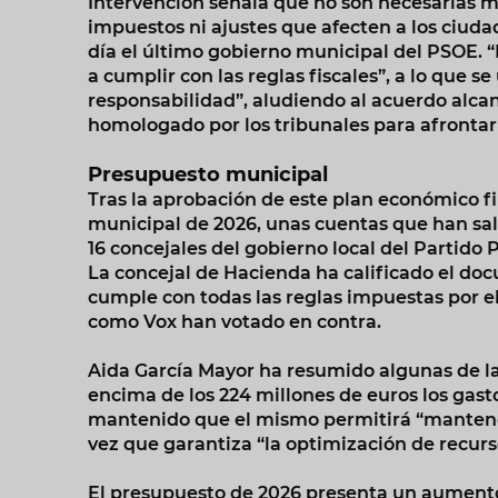
Intervención señala que no son necesarias me
impuestos ni ajustes que afecten a los ciuda
día el último gobierno municipal del PSOE. “
a cumplir con las reglas fiscales”, a lo que
responsabilidad”, aludiendo al acuerdo alca
homologado por los tribunales para afrontar 
Presupuesto municipal
Tras la aprobación de este plan económico f
municipal de 2026, unas cuentas que han sal
16 concejales del gobierno local del Partido
La concejal de Hacienda ha calificado el d
cumple con todas las reglas impuestas por e
como Vox han votado en contra.
Aida García Mayor ha resumido algunas de la
encima de los 224 millones de euros los gasto
mantenido que el mismo permitirá “mantener
vez que garantiza “la optimización de recurs
El presupuesto de 2026 presenta un aumento 