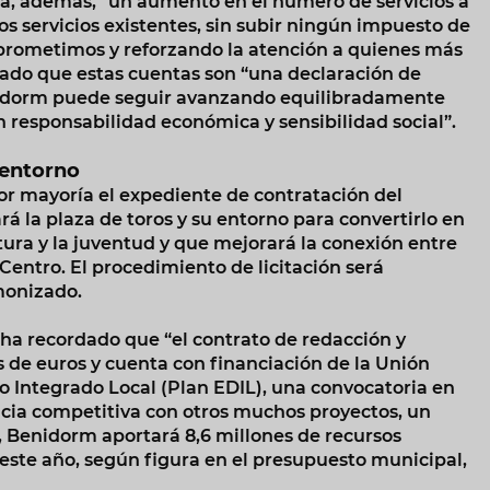
a, además, “un aumento en el número de servicios a
os servicios existentes, sin subir ningún impuesto de
prometimos y reforzando la atención a quienes más
icado que estas cuentas son “una declaración de
nidorm puede seguir avanzando equilibradamente
on responsabilidad económica y sensibilidad social”.
 entorno
or mayoría el expediente de contratación del
 la plaza de toros y su entorno para convertirlo en
tura y la juventud y que mejorará la conexión entre
a Centro. El procedimiento de licitación será
monizado.
 ha recordado que “el contrato de redacción y
s de euros y cuenta con financiación de la Unión
o Integrado Local (Plan EDIL), una convocatoria en
cia competitiva con otros muchos proyectos, un
a, Benidorm aportará 8,6 millones de recursos
 este año, según figura en el presupuesto municipal,