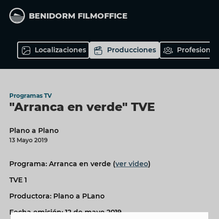
Pasar
Bienvenido/a
al
BENIDORM FILMOFFICE
contenido
a
principal
Benidorm
Localizaciones
Producciones
Profesional
Film
Office
Programas TV
"Arranca en verde" TVE
Plano a Plano
13 Mayo 2019
Programa: Arranca en verde (
ver video
)
TVE 1
Productora: Plano a PLano
Fecha emisión: 12 de mayo 2019.