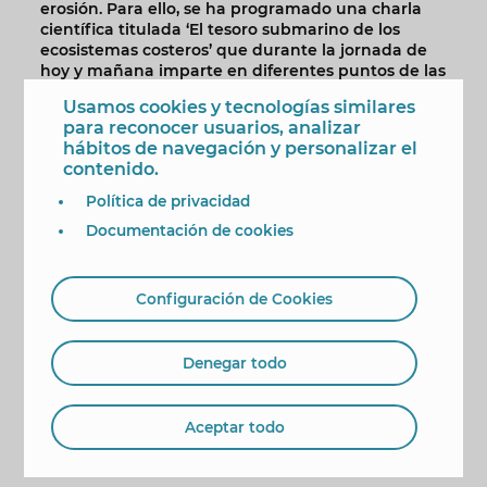
erosión. Para ello, se ha programado una charla
científica titulada ‘El tesoro submarino de los
ecosistemas costeros’ que durante la jornada de
hoy y mañana imparte en diferentes puntos de las
playas de Levante y Poniente Sandra Cristina
Usamos cookies y tecnologías similares
Gómez Durán, graduada en Ciencias Ambientales
para reconocer usuarios, analizar
por la Universidad de Murcia y especialista en
hábitos de navegación y personalizar el
Gestión de residuos y Gestión del medio natural.
contenido.
La primera parada de esta acción informativa y de
Política de privacidad
concienciación ha sido en el punto de playas
accesibles del Parque de Elche. Alrededor de
Documentación de cookies
medio centenar de personas, entre los que se
encontraba la concejal de Playas, Mónica Gómez,
han seguido explicaciones de la responsable de la
Configuración de Cookies
charla, que durante toda la actividad ha
interactuado con los asistentes.
Denegar todo
Posteriormente, la acción se ha trasladado a la
biblioplaya de La Cala. La última conferencia
tendrá lugar mañana miércoles, día 20, en la
Aceptar todo
biblioplaya de Levante, a partir de las 11.00 horas.