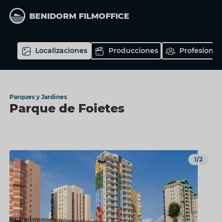
Pasar
Bienvenido/a
al
BENIDORM FILMOFFICE
contenido
a
principal
Benidorm
Localizaciones
Producciones
Profesional
Film
Office
Parques y Jardines
Parque de Foietes
1/2