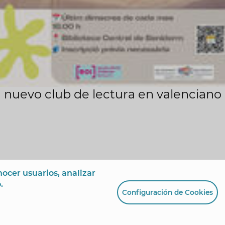
 nuevo club de lectura en valenciano
ocer usuarios, analizar
.
Configuración de Cookies
 de España, 1 - 03501
+34 96 681 54 00
incidencias@benidorm.