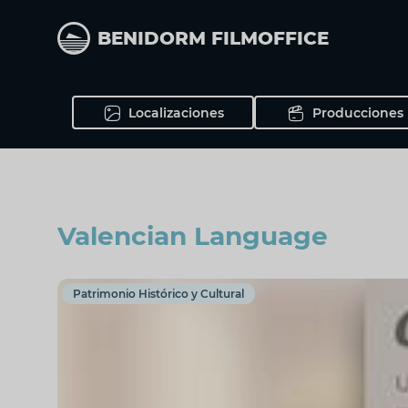
Pasar
al
BENIDORM FILMOFFICE
contenido
principal
Localizaciones
Producciones
Valencian Language
Patrimonio Histórico y Cultural