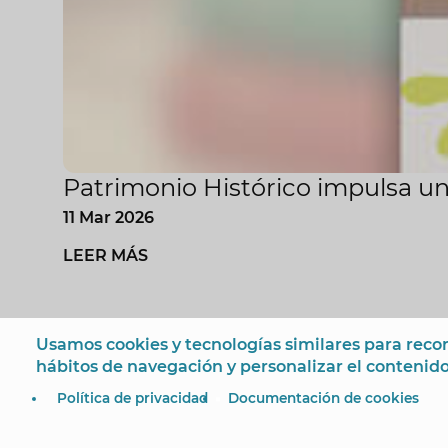
Patrimonio Histórico impulsa un
11 Mar 2026
LEER MÁS
Usamos cookies y tecnologías similares para recon
hábitos de navegación y personalizar el contenido
© Ayuntamiento de Benidorm
Plaza SS.MM. Los Reyes
Política de privacidad
Documentación de cookies