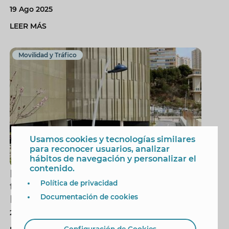
19 Ago 2025
LEER MÁS
Movilidad y Tráfico
Usamos cookies y tecnologías similares
para reconocer usuarios, analizar
hábitos de navegación y personalizar el
contenido.
Benidorm abrirá el 1 de julio la
Política de privacidad
totalidad del parking de la avenida
Puerto Rico
Documentación de cookies
23 Jun 2025