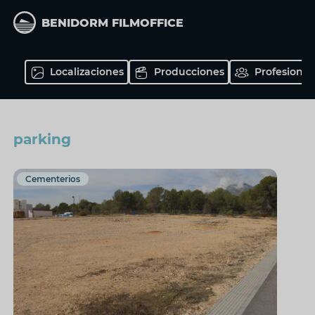
Pasar
al
BENIDORM FILMOFFICE
contenido
principal
Localizaciones
Producciones
Profesional
parking
Cementerios