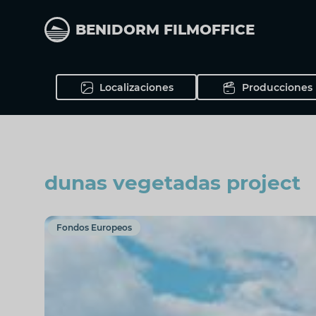
Pasar
al
BENIDORM FILMOFFICE
contenido
principal
Localizaciones
Producciones
dunas vegetadas project
Fondos Europeos