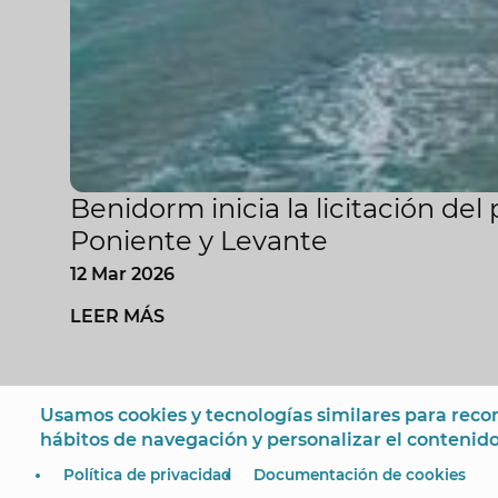
Benidorm inicia la licitación de
Poniente y Levante
12 Mar 2026
LEER MÁS
Usamos cookies y tecnologías similares para recon
hábitos de navegación y personalizar el contenido
© Ayuntamiento de Benidorm
Plaza SS.MM. Los Reyes
Política de privacidad
Documentación de cookies