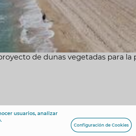
l proyecto de dunas vegetadas para la 
ocer usuarios, analizar
.
Configuración de Cookies
 de España, 1 - 03501
+34 96 681 54 00
incidencias@benidorm.