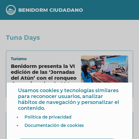
Pasar
al
BENIDORM CIUDADANO
contenido
principal
Tuna Days
Turismo
Benidorm presenta la VI
edición de las ‘Jornadas
del Atún’ con el ronqueo
de un ejemplar de 280
kilos
Usamos cookies y tecnologías similares
15 Abril 2026
para reconocer usuarios, analizar
hábitos de navegación y personalizar el
contenido.
Política de privacidad
Alcaldía
Documentación de cookies
Benidorm Gastronómico
celebrará las terceras