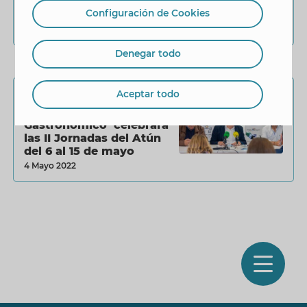
Jornadas del Atún del 12
Configuración de Cookies
al 21 de mayo
4 Mayo 2023
Denegar todo
Aceptar todo
Turismo
El ‘Benidorm
Gastronómico’ celebrará
las II Jornadas del Atún
del 6 al 15 de mayo
4 Mayo 2022
O
m