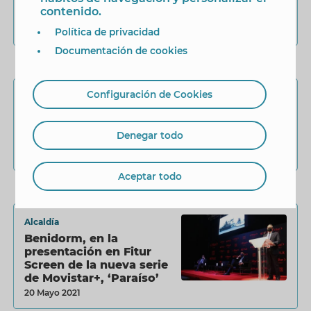
y ‘Ama’, películas
contenido.
rodadas en Benidorm
8 Diciembre 2021
Política de privacidad
Documentación de cookies
Configuración de Cookies
Alcaldía
Benidorm, escenario de
campañas publicitarias
Denegar todo
de prestigiosas marcas
21 Octubre 2021
Aceptar todo
Alcaldía
Benidorm, en la
presentación en Fitur
Screen de la nueva serie
de Movistar+, ‘Paraíso’
20 Mayo 2021