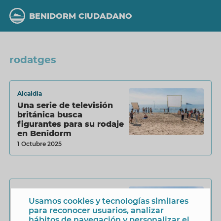
Pasar
al
BENIDORM CIUDADANO
contenido
principal
rodatges
Alcaldía
Una serie de televisión
británica busca
figurantes para su rodaje
en Benidorm
1 Octubre 2025
Alcaldía
Usamos cookies y tecnologías similares
Póker de premios en los
para reconocer usuarios, analizar
Berlanga para ‘El Cover’
hábitos de navegación y personalizar el