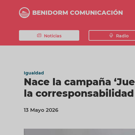
Pasar
al
BENIDORM COMUNICACIÓN
contenido
principal
Noticias
Radio
Igualdad
Nace la campaña ‘Jue
la corresponsabilidad
13 Mayo 2026