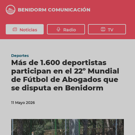
Pasar
al
BENIDORM COMUNICACIÓN
contenido
principal
Noticias
Radio
TV
Deportes
Más de 1.600 deportistas
participan en el 22º Mundial
de Fútbol de Abogados que
se disputa en Benidorm
11 Mayo 2026