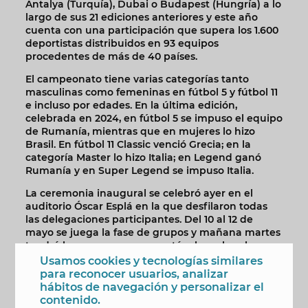
Antalya (Turquía), Dubai o Budapest (Hungría) a lo
largo de sus 21 ediciones anteriores y este año
cuenta con una participación que supera los 1.600
deportistas distribuidos en 93 equipos
procedentes de más de 40 países.
El campeonato tiene varias categorías tanto
masculinas como femeninas en fútbol 5 y fútbol 11
e incluso por edades. En la última edición,
celebrada en 2024, en fútbol 5 se impuso el equipo
de Rumanía, mientras que en mujeres lo hizo
Brasil. En fútbol 11 Classic venció Grecia; en la
categoría Master lo hizo Italia; en Legend ganó
Rumanía y en Super Legend se impuso Italia.
La ceremonia inaugural se celebró ayer en el
auditorio Óscar Esplá en la que desfilaron todas
las delegaciones participantes. Del 10 al 12 de
mayo se juega la fase de grupos y mañana martes
tendrá lugar una cena espectáculo en la sala
Benidorm Palace. El día 13 será de descanso y el 14
Usamos cookies y tecnologías similares
comenzarán a disputarse las fases finales. El
para reconocer usuarios, analizar
viernes 15 se celebrarán las semifinales en las
hábitos de navegación y personalizar el
distintas categorías y el sábado 16 las finales de la
contenido.