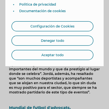
competición. Ese mismo sábado, a las 21 horas
Política de privacidad
tendrá lugar la ceremonia de clausura que se hará
en la discoteca Penélope. La competición tiene su
Documentación de cookies
sede central en Benidorm, donde se disputan la
mayoría de partidos, aunque también se jugarán
algunos encuentros en las instalaciones de La
Configuración de Cookies
Nucía, Villajoyosa o El Albir (L’Alfàs del Pi).
El concejal de Deportes, Javier Jordá, ha mostrado
Denegar todo
su “satisfacción” por el hecho de que Benidorm
acoja esta competición “que demuestra
claramente nuestra apuesta por el turismo
Aceptar todo
deportivo y por celebrar toda clase de eventos
deportivos”. Se trata de un campeonato, ha dicho,
“que se ha organizado en ciudades muy
importantes del mundo y que da prestigio al lugar
donde se celebra”. Jordá, además, ha resaltado
que “son muchos deportistas y acompañantes
que se alojan en nuestra ciudad, lo que sin duda
es muy positivo para el sector, que siempre se ha
mostrado partidario de este tipo de eventos”.
Mundial de futbol d'advocats.