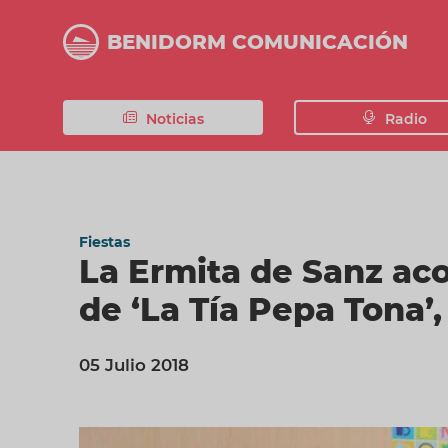
Pasar
al
BENIDORM COMUNICACIÓN
contenido
principal
Noticias
Radio
Fiestas
La Ermita de Sanz ac
de ‘La Tía Pepa Tona’,
05 Julio 2018