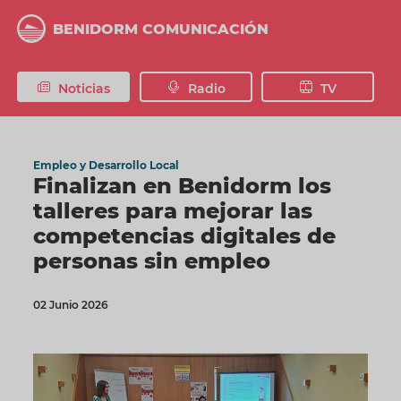
Pasar
al
BENIDORM COMUNICACIÓN
contenido
principal
Noticias
Radio
TV
Empleo y Desarrollo Local
Finalizan en Benidorm los
talleres para mejorar las
competencias digitales de
personas sin empleo
02 Junio 2026