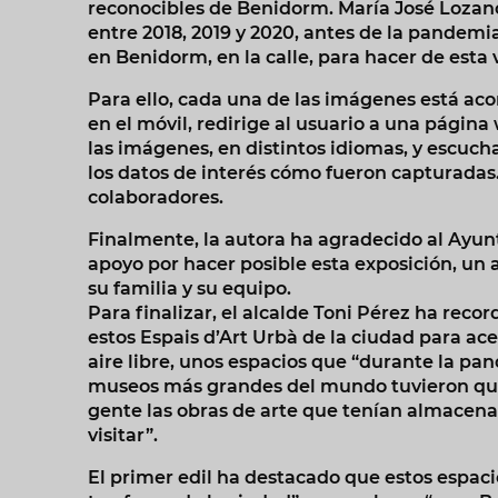
reconocibles de Benidorm. María José Lozano
entre 2018, 2019 y 2020, antes de la pandemi
en Benidorm, en la calle, para hacer de esta
Para ello, cada una de las imágenes está a
en el móvil, redirige al usuario a una págin
las imágenes, en distintos idiomas, y escucha
los datos de interés cómo fueron capturadas. 
colaboradores.
Finalmente, la autora ha agradecido al Ayunt
apoyo por hacer posible esta exposición, u
su familia y su equipo.
Para finalizar, el alcalde Toni Pérez ha recor
estos Espais d’Art Urbà de la ciudad para acer
aire libre, unos espacios que “durante la pa
museos más grandes del mundo tuvieron que i
gente las obras de arte que tenían almacen
visitar”.
El primer edil ha destacado que estos espac