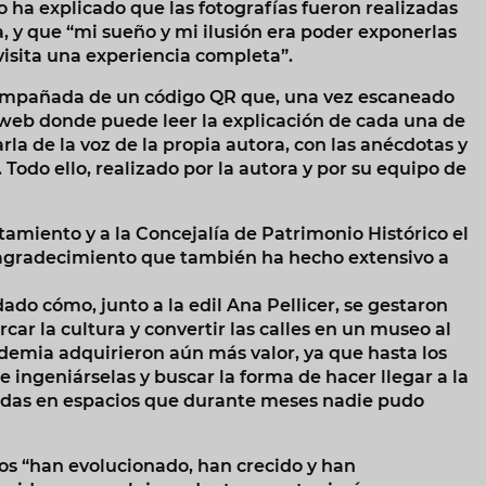
 ha explicado que las fotografías fueron realizadas
a, y que “mi sueño y mi ilusión era poder exponerlas
 visita una experiencia completa”.
compañada de un código QR que, una vez escaneado
a web donde puede leer la explicación de cada una de
rla de la voz de la propia autora, con las anécdotas y
Todo ello, realizado por la autora y por su equipo de
amiento y a la Concejalía de Patrimonio Histórico el
n agradecimiento que también ha hecho extensivo a
dado cómo, junto a la edil Ana Pellicer, se gestaron
car la cultura y convertir las calles en un museo al
ndemia adquirieron aún más valor, ya que hasta los
ngeniárselas y buscar la forma de hacer llegar a la
adas en espacios que durante meses nadie pudo
ios “han evolucionado, han crecido y han