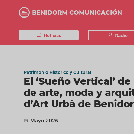
Pasar
al
BENIDORM COMUNICACIÓN
contenido
principal
Noticias
Radio
Patrimonio Histórico y Cultural
El ‘Sueño Vertical’ de
de arte, moda y arquit
d’Art Urbà de Benido
19 Mayo 2026