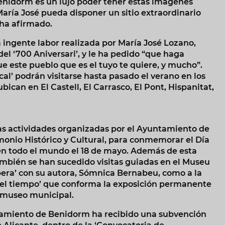
Benidorm es un lujo poder tener estas imágenes
aría José pueda disponer un sitio extraordinario
 ha afirmado.
a ingente labor realizada por María José Lozano,
l ‘700 Aniversari’, y le ha pedido “que haga
e este pueblo que es el tuyo te quiere, y mucho”.
al’ podrán visitarse hasta pasado el verano en los
ican en El Castell, El Carrasco, El Pont, Hispanitat,
 las actividades organizadas por el Ayuntamiento de
monio Histórico y Cultural, para conmemorar el Día
 en todo el mundo el 18 de mayo. Además de esta
 también se han sucedido visitas guiadas en el Museu
 Íbera’ con su autora, Sómnica Bernabeu, como a la
del tiempo’ que conforma la exposición permanente
e museo municipal.
tamiento de Benidorm ha recibido una subvención