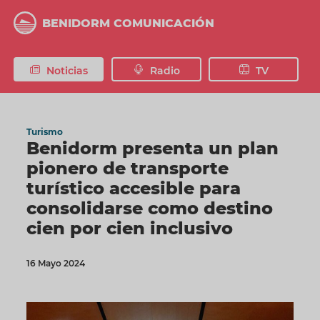
Pasar
al
BENIDORM COMUNICACIÓN
contenido
principal
Noticias
Radio
TV
Turismo
Benidorm presenta un plan
pionero de transporte
turístico accesible para
consolidarse como destino
cien por cien inclusivo
16 Mayo 2024