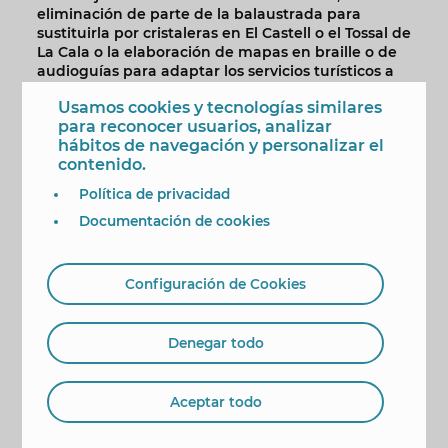
eliminación de parte de la balaustrada para
sustituirla por cristaleras en El Castell o el Tossal de
La Cala o la elaboración de mapas en braille o de
audioguías para adaptar los servicios turísticos a
todas las personas, independientemente de sus
Usamos cookies y tecnologías similares
capacidades.
para reconocer usuarios, analizar
Por último, el alcalde ha agradecido “sus
hábitos de navegación y personalizar el
esfuerzos” a todas las personas implicadas en el
contenido.
área de Accesibilidad Universal del Ayuntamiento,
Política de privacidad
así como en el sector privado, y ha avanzado que
“vamos a impulsar ya una revisión del Plan de
Documentación de cookies
Movilidad Urbana Sostenible y desarrollar nuevas
acciones para seguir poniendo a las personas en
el centro de todo”.
Configuración de Cookies
Por su parte, la presidenta de Impulsa Igualdad en
la Comunidad Valenciana ha destacado que el
Denegar todo
colectivo de personas con discapacidad es un
colectivo muy activo, al que “le gusta mucho viajar
y vivir el día a día muy intensamente” y que,
Aceptar todo
además, representa “un turismo muy fiel” con
aquellos destinos en los que no encuentra apenas
barreras. Teresa Navarro ha recordado su caso